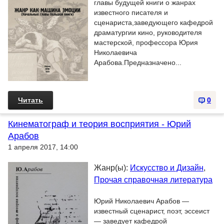
главы будущей книги о жанрах
известного писателя и
сценариста,заведующего кафедрой
драматургии кино, руководителя
мастерской, профессора Юрия
Николаевича
Арабова.Предназначено...
Читать
0
Кинематограф и теория восприятия - Юрий
Арабов
1 апреля 2017, 14:00
Жанр(ы):
Искусство и Дизайн
,
Прочая справочная литература
Юрий Николаевич Арабов —
известный сценарист, поэт, эссеист
— заведует кафедрой