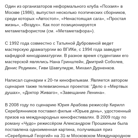
Один из организаторов неформального клуба «Поэзия» в
Москве (1986), выпустил несколько поэтических сборников,
среди которых «Автостоп», «Ненастоящая сага», «Простая
жизнь», «Воздух». Как поэт позиционируется
метаметафористом (см. «Метаметафора»).
С 1992 года совместно с Татьяной Дубровиной ведет
мастерскую драматургии во ВГИКе, с 1994 года заведует
кафедрой кинодраматургии. В разное время студентами его
мастерской являлись Нана Гринштейн, Дмитрий Соболев,
Денис Родимин, Гиви Шавгулидзе, Михаил Дурненков.
Написал сценарии к 20-ти кинофильмам. Является автором
сценария также телевизионных проектов: "Дело о «Мертвых
душах», «Доктор Живаго», «Завещание Ленина».
В 2008 году по сценарию Юрия Арабова режиссёр Кирилл
Серебрянников поставил фильм «Юрьев день», удостоенный
призов на международных кинофестивалях. В 2009 году по
роману «Чудо» режиссёром Александром Прошкиным была
поставлена одноименная картина, получившая приз
«Серебряный Георгий» на 31-м Московском Международном