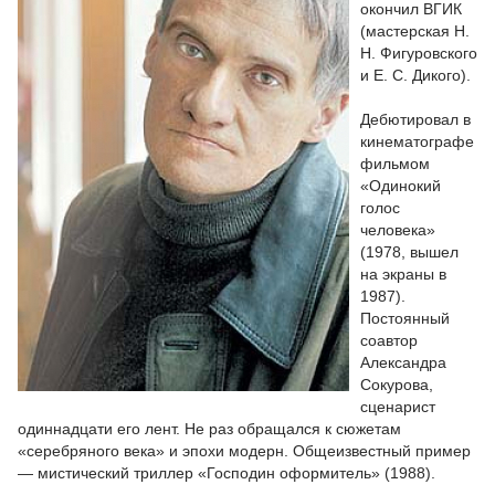
окончил ВГИК
(мастерская Н.
Н. Фигуровского
и Е. С. Дикого).
Дебютировал в
кинематографе
фильмом
«Одинокий
голос
человека»
(1978, вышел
на экраны в
1987).
Постоянный
соавтор
Александра
Сокурова,
сценарист
одиннадцати его лент. Не раз обращался к сюжетам
«серебряного века» и эпохи модерн. Общеизвестный пример
— мистический триллер «Господин оформитель» (1988).