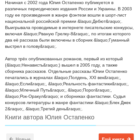
Начиная с 2002 года Юлия Остапенко публикуется в
различных периодических издания России и Украины. В 2003
году ее произведения в жанре фэнтези вошли в шорт-лист
национальной российской премии &laquo;Дебют&raquo;.
Выигрывала проводимые в интернете писательские конкурсы,
включая &laquo;Рваную Грелку-8&raquo;, по итогам которого
два её рассказа были включены в сборник &laquo;Гуманный
выстрел в голову&raquo;.
Автор трёх опубликованных романов, первый из который
(&laquo;Ненависть&raquo;) вышел в 2005 году, а также
сборника рассказов. Отдельные рассказы Юлии Остапенко
печатались в журналах &laquo;Полдень, ХХI век&raquo;,
&laquo;Если&raquo;, &laquo;Реальность фантастики&raquo;,
&laquo;Млечный Путь&raquo;, &laquo;Порог&raquo;,
&laquo;Рок-Оракул&raquo; и сборниках фантастики. Судья
конкурсов литературы в жанре фантастики &laquo;Блек Джек
2&raquo;, &laquo;Третий день&raquo;.
Книги автора Юлия Остапенко
Новые
Ещё книги