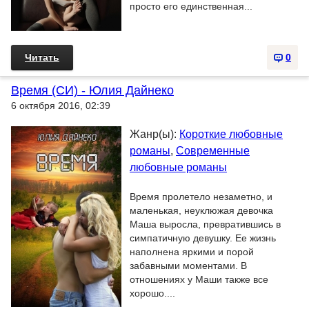
просто его единственная...
Читать
0
Время (СИ) - Юлия Дайнеко
6 октября 2016, 02:39
Жанр(ы):
Короткие любовные
романы
,
Современные
любовные романы
Время пролетело незаметно, и
маленькая, неуклюжая девочка
Маша выросла, превратившись в
симпатичную девушку. Ее жизнь
наполнена яркими и порой
забавными моментами. В
отношениях у Маши также все
хорошо....