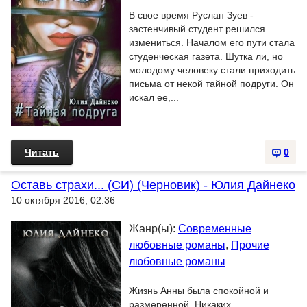
В свое время Руслан Зуев -
застенчивый студент решился
измениться. Началом его пути стала
студенческая газета. Шутка ли, но
молодому человеку стали приходить
письма от некой тайной подруги. Он
искал ее,...
Читать
0
Оставь страхи... (СИ) (Черновик) - Юлия Дайнеко
10 октября 2016, 02:36
Жанр(ы):
Современные
любовные романы
,
Прочие
любовные романы
Жизнь Анны была спокойной и
размеренной. Никаких