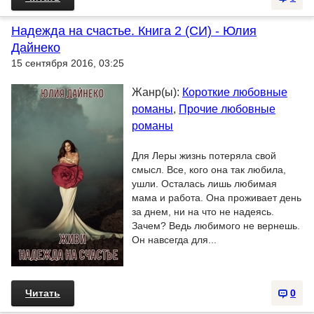
Надежда на счастье. Книга 2 (СИ) - Юлия
Дайнеко
15 сентября 2016, 03:25
Жанр(ы):
Короткие любовные
романы
,
Прочие любовные
романы
Для Леры жизнь потеряла свой
смысл. Все, кого она так любила,
ушли. Осталась лишь любимая
мама и работа. Она проживает день
за днем, ни на что не надеясь.
Зачем? Ведь любимого не вернешь.
Он навсегда для...
Читать
0