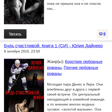
пока не пришла она и не спасла
нас,...
Читать
0
Будь счастливой. Книга 1 (СИ) - Юлия Дайнеко
6 октября 2016, 23:50
Жанр(ы):
Короткие любовные
романы
,
Прочие любовные
романы
Молодая пара Денис и Лера. Они
влюблены друг в друга с первой
своей встречи. Он центральный
нападающий в хоккейной команде,
а по мнению многих модных
тусовок: «золотой мальчик». Она