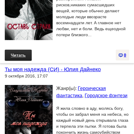
рисков,никаких сумасшедших
вещей, которые обычно делают
молодые люди ввозрасте
восемнадцати лет. А главное нет
любви, нет и боли. Ведь ещеодной
потери близкого...
Читать
0
Ты моя надежда (СИ) - Юлия Дайнеко
9 октября 2016, 17:07
Жанр(ы):
Героическая
фантастика
,
Городское фэнтези
Я жила словно в аду, молясь богу,
чтобы он забрал меня на небеса, но
каждый новый день открывала глаза
и терпела эти пытки. Я готова была
покончить жизнь самоубийством