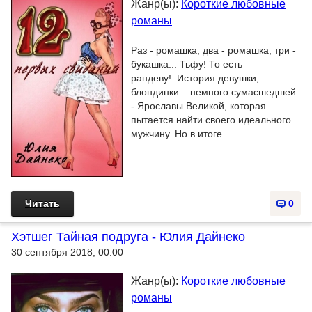
Жанр(ы):
Короткие любовные
романы
Раз - ромашка, два - ромашка, три -
букашка... Тьфу! То есть
рандеву! История девушки,
блондинки... немного сумасшедшей
- Ярославы Великой, которая
пытается найти своего идеального
мужчину. Но в итоге...
Читать
0
Хэтшег Тайная подруга - Юлия Дайнеко
30 сентября 2018, 00:00
Жанр(ы):
Короткие любовные
романы