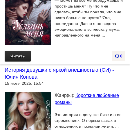
— Может ты все же передумаешь и
простишь меня? Ну что мне
сделать, чтобы ты поняла, что мне
никто больше не нужен?!Ого,
неожиданно. Давно я не видела
эмоционального всплеска у мужа,
направленного на меня....
Читать
0
История девушки с яркой внешностью (СИ) -
Юлия Конова
15 июля 2025, 15:54
Жанр(ы):
Короткие любовные
романы
Это история о девушке Лизе и о ее
стремлениях. О первых шагах в
отношениях и познании жизни. ...