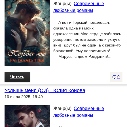
Жанр(ы):
Современные
любовные романы
— А вот и Горский пожаловал, —
сказала одна из моих
одноклассниц.Мое сердце забилось
ускоренно, потом замерло и ухнуло
вниз. Друг был не один, а с какой-то
брюнеткой. Уму непостижимо!
— Марусь, с днем Рождения!...
Читать
0
Услышь меня (СИ) - Юлия Конова
16 июля 2025, 19:49
Жанр(ы):
Современные
любовные романы