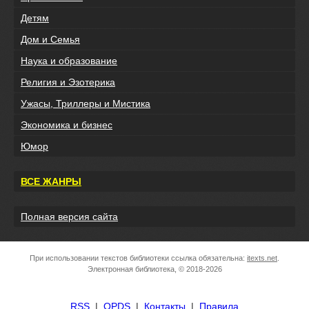
Детям
Дом и Семья
Наука и образование
Религия и Эзотерика
Ужасы, Триллеры и Мистика
Экономика и бизнес
Юмор
ВСЕ ЖАНРЫ
Полная версия сайта
При использовании текстов библиотеки ссылка обязательна:
itexts.net
.
Электронная библиотека, © 2018-2026
RSS
|
OPDS
|
Контакты
|
Правила