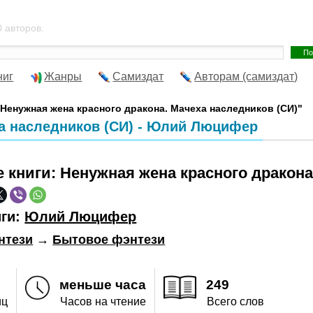
 авторов.
ниг
Жанры
Самиздат
Авторам (самиздат)
"Ненужная жена красного дракона. Мачеха наследников (СИ)"
ха наследников (СИ) - Юлий Люцифер
е книги:
Ненужная жена красного дракона
иги:
Юлий Люцифер
нтези
→
Бытовое фэнтези
меньше часа
249
иц
Часов на чтение
Всего слов