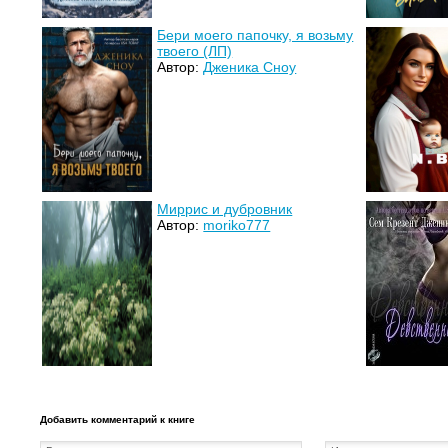
Бери моего папочку, я возьму
твоего (ЛП)
Автор:
Дженика Сноу
Миррис и дубровник
Автор:
moriko777
Добавить комментарий к книге