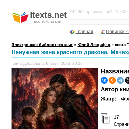
444 000 произведений, 109 000
itexts.net
все тексты книг
Главная
Новинки к
Электронная библиотека книг
»
Юлий Люцифер
» книга 
Ненужная жена красного дракона. Маче
Книга добавлена: 8 июля 2026, 20:30
Названи
Автор кн
Жанр:
Фэ
17
Стран