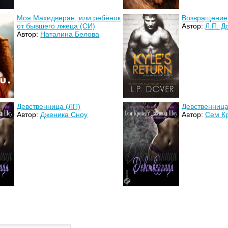
Моя Махидверан, или ребёнок
Возвращение
от бывшего лжеца (СИ)
Автор:
Л.П. Д
Автор:
Наталина Белова
Девственница (ЛП)
Девственница
Автор:
Дженика Сноу
Автор:
Сем К