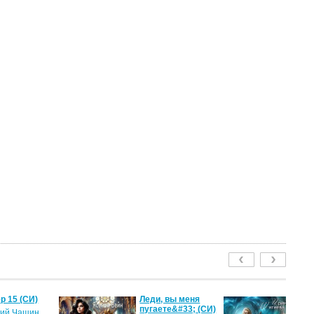
р 15 (СИ)
Леди, вы меня
Ме
пугаете&#33; (СИ)
м
ий Чащин