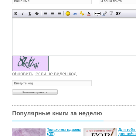
обновить, если не виден код
Популярные книги за неделю
а не
Только мы вдвоем
Для тебя 
(ЛП)
для тебя 