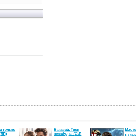
и только
Бывший. Твоя
Масте
(ЛП)
незабудка (СИ)
Валер