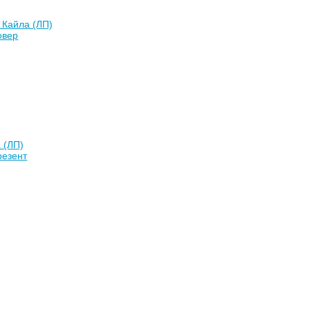
 Кайла (ЛП)
овер
 (ЛП)
резент