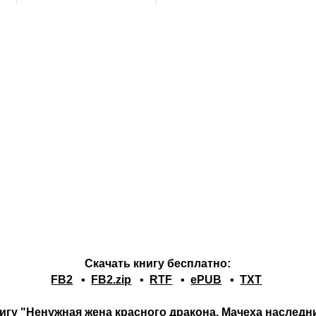
Скачать книгу бесплатно:
FB2
▪
FB2.zip
▪
RTF
▪
ePUB
▪
TXT
игу "Ненужная жена красного дракона. Мачеха наследн