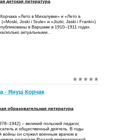
ая детская литература
Корчака «Лето в Михалувке» и «Лето в
«Moski, Joski i Srule» и «Jozki, Jaski i Franki»)
публикованы в Варшаве в 1910–1911 годах.
насколько актуальными...
ка - Януш Корчак
кая образовательная литература
878–1942) – великий польский педагог,
сатель и общественный деятель. В годы
й войны он служил военным врачом в
левом госпитале Русской императорской...