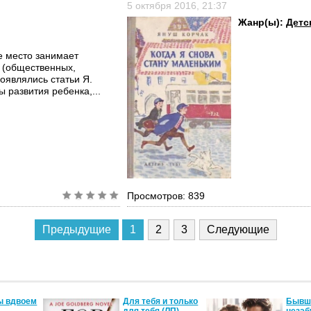
5 октября 2016, 21:37
Жанр(ы):
Детс
е место занимает
х (общественных,
появлялись статьи Я.
развития ребенка,...
Просмотров: 839
Предыдущие
1
2
3
Следующие
ы вдвоем
Для тебя и только
Бывши