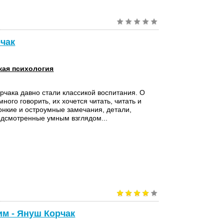
рчак
кая психология
рчака давно стали классикой воспитания. О
много говорить, их хочется читать, читать и
онкие и остроумные замечания, детали,
дсмотренные умным взглядом...
им - Януш Корчак