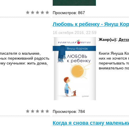
Просмотров: 867
Любовь к ребенку - Януш Ко
16 октября 2016, 22:59
Жанр(ы):
Детс
 писателя о мальчике,
Книги Януша Ко
ных переживаний радость
них не хочется 
му скучными: жить дома,
перечитывать т
внимательно по
Просмотров: 784
Когда я снова стану маленьк