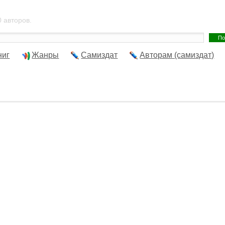
 авторов.
ниг
Жанры
Самиздат
Авторам (самиздат)