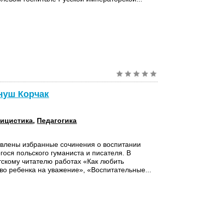
Януш Корчак
ицистика
,
Педагогика
авлены избранные сочинения о воспитании
ося польского гуманиста и писателя. В
тскому читателю работах «Как любить
во ребенка на уважение», «Воспитательные...