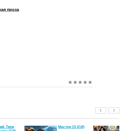
кая проза
й. Твоя
Мастер 15 (СИ)
Ле