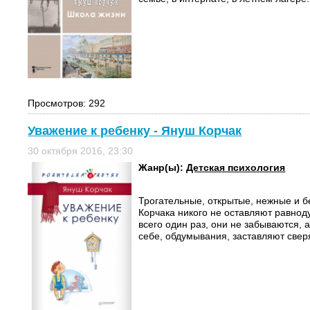
Просмотров: 292
Уважение к ребенку - Януш Корчак
30 октября 2016, 23:30
Жанр(ы):
Детская психология
Трогательные, открытые, нежные и 
Корчака никого не оставляют равно
всего один раз, они не забываются, 
себе, обдумывания, заставляют сверя