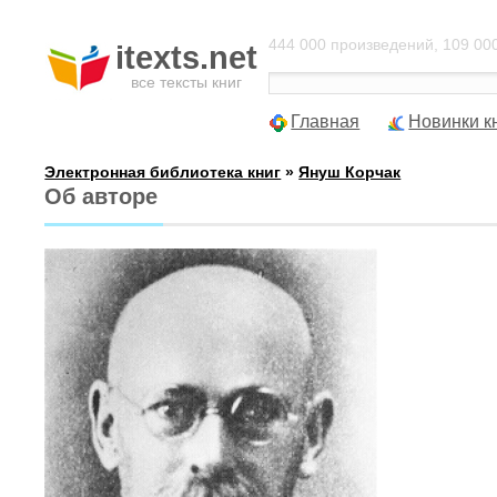
444 000 произведений, 109 000
itexts.net
все тексты книг
Главная
Новинки к
Электронная библиотека книг
»
Януш Корчак
Об авторе