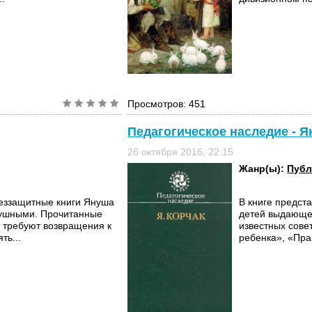
Просмотров: 451
Педагогическое наследие - 
26 октября 2016, 22:15
Жанр(ы):
Публ
беззащитные книги Януша
В книге предст
душными. Прочитанные
детей выдающег
а требуют возвращения к
известных сове
ть...
ребенка», «Пра