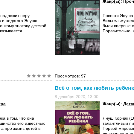
Жанр(ы):
Проч
инадлежит перу
Повести Януша 
а и педагога Януша
Вильгельмувке» (
онкому знатоку детской
были впервые о
казывается...
Поразительно, 
Просмотров: 97
Всё о том, как любить ребен
8 декабря 2020, 13:00
ура
Жанр(ы):
Детс
ка в том, что она
Януш Корчак (1
шинство его известных
талантливый пи
 а про жизнь детей в
Первой мирово
..
дивизионном по