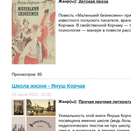
Жанр(ы):
Детская проза
Повесть «Маленький бизнесмен» пр
известного польского писателя, врач
Корчака. В свойственной Корчаку — т
психологии — манере в повести расс
Просмотров: 85
Школа жизни - Януш Корчак
19 июля 2021, 15:00
Жанр(ы):
Прочая научная литерат
Уникальность этой книги Януша Корча
посвящена именно школе (ведь боль
педагогических текстов не про школу,
семье, в интернате, в летнем лагере.