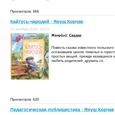
Просмотров: 666
Кайтусь-чародей - Януш Корчак
17 октября 2016, 03:21
Жанр(ы):
Сказки
Повесть-сказка известного польского
осознавшем ценою тяжелых и горест
простых вещей, прежде казавшихся е
любить родителей, дружить со...
Просмотров: 620
Педагогическая публицистика - Януш Корчак