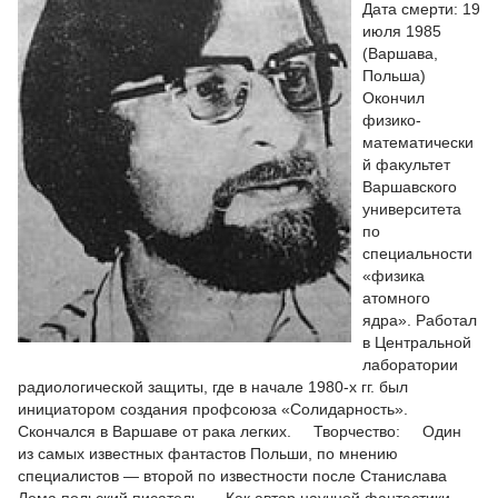
Дата смерти: 19
июля 1985
(Варшава,
Польша)
Окончил
физико-
математически
й факультет
Варшавского
университета
по
специальности
«физика
атомного
ядра». Работал
в Центральной
лаборатории
радиологической защиты, где в начале 1980-х гг. был
инициатором создания профсоюза «Солидарность».
Скончался в Варшаве от рака легких. Творчество: Один
из самых известных фантастов Польши, по мнению
специалистов — второй по известности после Станислава