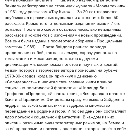
Лема польский писатель. Как автор научной фантастики,
Зайдель дебютировал на страницах журнала «Млоды техник»
в 1961 году рассказом «Тау Кита». За 20 лет творчества
опубликовал в различных журналах и антологиях более 50
рассказов. Кроме того, отдельными изданиями вышли 7 его
романов. После его смерти осталось несколько неизданных
рассказов и конспектов с изложениями новых произведений.
Все они были изданы в посмертном сборнике «Прощальные
заметки» (1989). Проза Зайделя раннего периода
представляет собой, так называемую, «прозу ученого» на
темы машин и механизмов, контактов с другими
цивилизациями, космических полетов и научных открытий.
Резкий поворот в творчестве автора произошел на рубеже
1970-80-х годов, когда он примкнул к движению
«Солидарность» и написал свои главные книги в жанре
социально-политической фантастики: «Цилиндр Ван
Троффа», «Предел», «Изнанка тени», «Вся правда о планете
Кси» и «Парадизия». Эти романы сразу же вывели Зайделя в
лидеры польской фантастики и выдержали множество
переизданий на родине автора. И по сей день они составляют
ядро польской социальной фантастики. В каждом из них
описаны различные виды тоталитарных режимов, на Земле и
за её пределами, и показаны опасности, которые несёт в себе