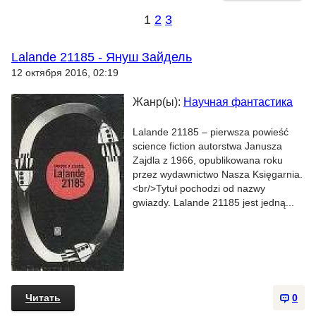
1
2
3
Lalande 21185 - Януш Зайдель
12 октября 2016, 02:19
Жанр(ы):
Научная фантастика
Lalande 21185 – pierwsza powieść
science fiction autorstwa Janusza
Zajdla z 1966, opublikowana roku
przez wydawnictwo Nasza Księgarnia.
<br/>Tytuł pochodzi od nazwy
gwiazdy. Lalande 21185 jest jedną...
Читать
0