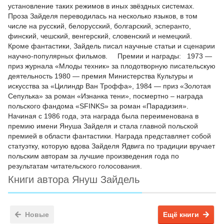
установление таких режимов в иных звёздных системах.
Проза Зайделя переводилась на несколько языков, в том
числе на русский, белорусский, болгарский, эсперанто,
финский, чешский, венгерский, словенский и немецкий.
Кроме фантастики, Зайдель писал научные статьи и сценарии
научно-популярных фильмов. Премии и награды: 1973 —
приз журнала «Млоды техник» за плодотворную писательскую
деятельность 1980 — премия Министерства Культуры и
искусства за «Цилиндр Ван Троффа», 1984 — приз «Золотая
Сепулька» за роман «Изнанка тени», посмертно – награда
польского фандома «SFINKS» за роман «Парадизия».
Начиная с 1986 года, эта награда была переименована в
премию имени Януша Зайделя и стала главной польской
премией в области фантастики. Награда представляет собой
статуэтку, которую вдова Зайделя Ядвига по традиции вручает
польским авторам за лучшие произведения года по
результатам читательского голосования.
Книги автора Януш Зайдель
Новые
Ещё книги