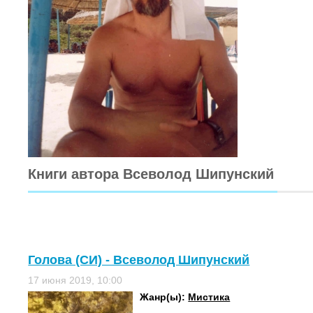
Книги автора Всеволод Шипунский
Голова (СИ) - Всеволод Шипунский
17 июня 2019, 10:00
Жанр(ы):
Мистика