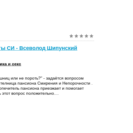
тты СИ - Всеволод Шипунский
ика и секс
ниц или не пороть?" - задаётся вопросом
телница пансиона Смирения и Непорочности .
попечитель пансиона приезжает и помогает
 этот вопрос положительно....