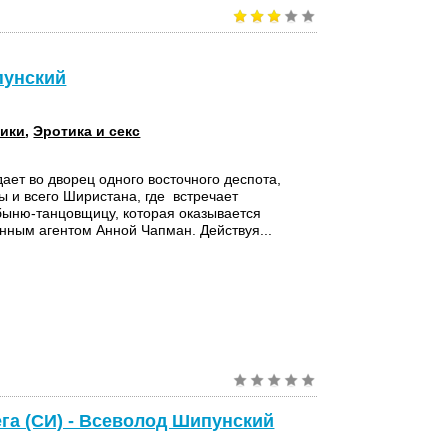
пунский
ики
,
Эротика и секс
дает во дворец одного восточного деспота,
 и всего Ширистана, где встречает
быню-танцовщицу, которая оказывается
нным агентом Анной Чапман. Действуя...
ега (СИ) - Всеволод Шипунский