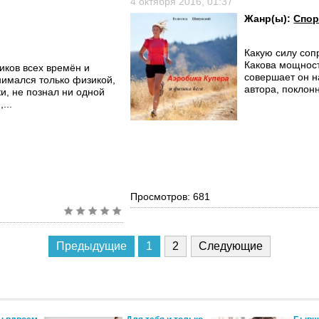
4 октября 2016, 01:37
Жанр(ы):
Спор
Какую силу соп
Какова мощност
иков всех времён и
совершает он н
нимался только физикой,
автора, поклонн
и, не познал ни одной
...
Просмотров: 681
Предыдущие
1
2
Следующие