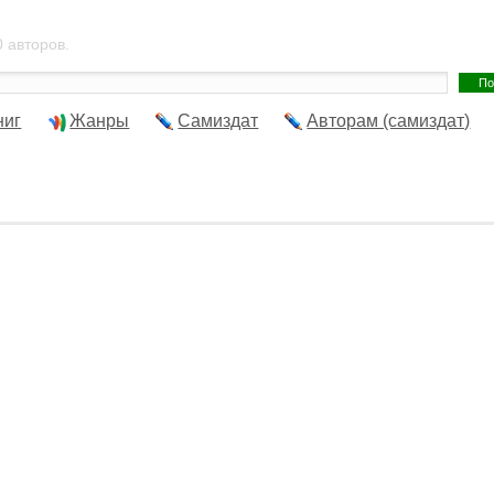
 авторов.
ниг
Жанры
Самиздат
Авторам (самиздат)