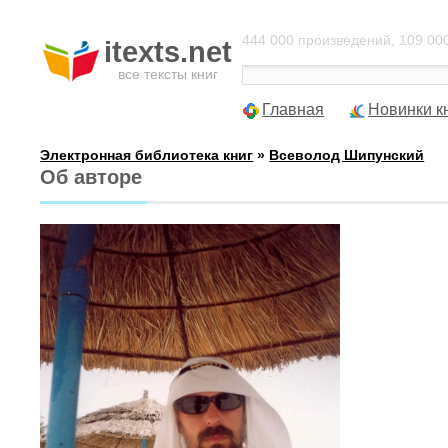
444 000 произведений, 109 000
itexts.net
все тексты книг
Главная
Новинки к
Электронная библиотека книг
»
Всеволод Шипунский
Об авторе