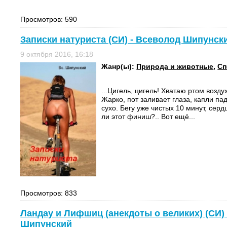
Просмотров: 590
Записки натуриста (СИ) - Всеволод Шипунск
9 октября 2016, 16:18
Жанр(ы):
Природа и животные
,
Сп
...Цигель, цигель! Хватаю ртом воздух 
Жарко, пот заливает глаза, капли пад
сухо. Бегу уже чистых 10 минут, серд
ли этот финиш?.. Вот ещё...
Просмотров: 833
Ландау и Лифшиц (анекдоты о великих) (СИ)
Шипунский