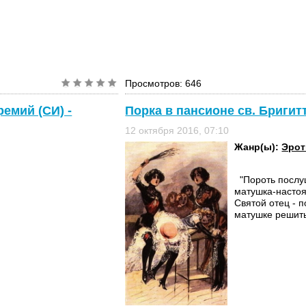
Просмотров: 646
емий (СИ) -
Порка в пансионе св. Бриги
12 октября 2016, 07:10
Жанр(ы):
Эрот
"Пороть послуш
матушка-настоя
Святой отец - 
матушке решить