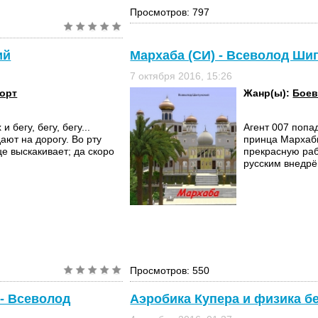
Просмотров: 797
ий
Мархаба (СИ) - Всеволод Ши
7 октября 2016, 15:26
орт
Жанр(ы):
Боев
и бегу, бегу, бегу...
Агент 007 попа
ают на дорогу. Во рту
принца Мархабы
це выскакивает; да скоро
прекрасную ра
русским внедрё
Просмотров: 550
 - Всеволод
Аэробика Купера и физика б