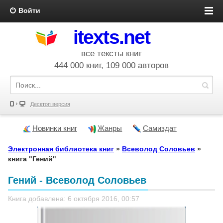
Войти
itexts.net
все тексты книг
444 000 книг, 109 000 авторов
Десктоп версия
Новинки книг
Жанры
Самиздат
Электронная библиотека книг
»
Всеволод Соловьев
»
книга "Гений"
Гений - Всеволод Соловьев
Книга добавлена: 6 октября 2016, 00:57