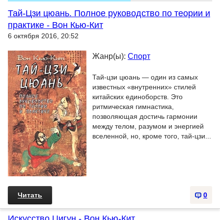
Тай-Цзи цюань. Полное руководство по теории и
практике - Вон Кью-Кит
6 октября 2016, 20:52
Жанр(ы):
Спорт
Тай-цзи цюань — один из самых
известных «внутренних» стилей
китайских единоборств. Это
ритмическая гимнастика,
позволяющая достичь гармонии
между телом, разумом и энергией
вселенной, но, кроме того, тай-цзи...
Читать
0
Искусство Цигун - Вон Кью-Кит