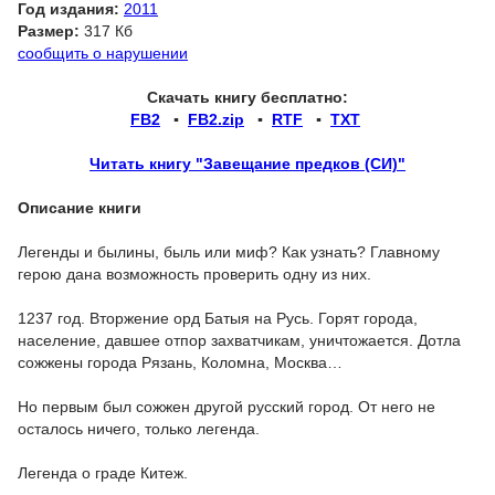
Год издания:
2011
Размер:
317 Кб
сообщить о нарушении
Скачать книгу бесплатно:
FB2
▪
FB2.zip
▪
RTF
▪
TXT
Читать книгу "Завещание предков (СИ)"
Описание книги
Легенды и былины, быль или миф? Как узнать? Главному
герою дана возможность проверить одну из них.
1237 год. Вторжение орд Батыя на Русь. Горят города,
население, давшее отпор захватчикам, уничтожается. Дотла
сожжены города Рязань, Коломна, Москва…
Но первым был сожжен другой русский город. От него не
осталось ничего, только легенда.
Легенда о граде Китеж.