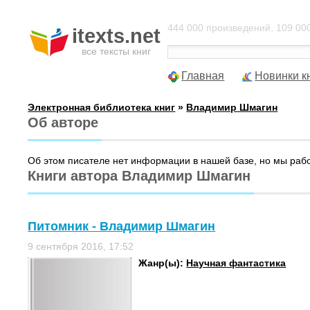
444 000 произведений, 109 000
itexts.net
все тексты книг
Главная
Новинки к
Электронная библиотека книг
»
Владимир Шмагин
Об авторе
Об этом писателе нет информации в нашей базе, но мы раб
Книги автора Владимир Шмагин
Питомник - Владимир Шмагин
9 сентября 2016, 17:52
Жанр(ы):
Научная фантастика