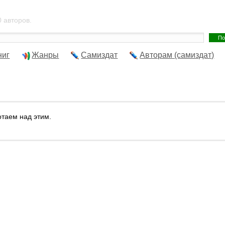
 авторов.
ниг
Жанры
Самиздат
Авторам (самиздат)
отаем над этим.