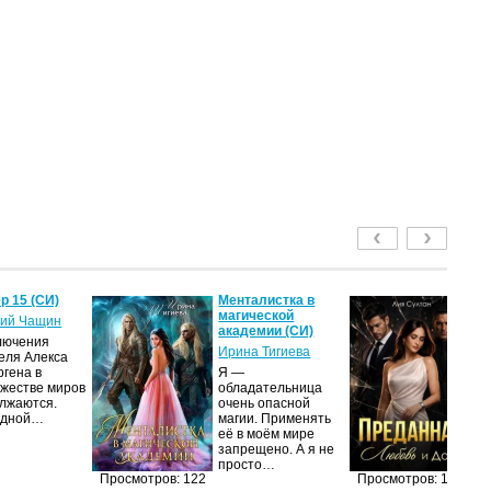
р 15 (СИ)
Менталистка в
П
магической
Лю
ий Чащин
академии (СИ)
(С
лючения
Ирина Тигиева
Ли
еля Алекса
ргена в
Я —
Ж
жестве миров
обладательница
вы
лжаются.
очень опасной
ди
едной…
магии. Применять
на
её в моём мире
уд
запрещено. А я не
п
просто…
Просмотров: 122
Просмотров: 118