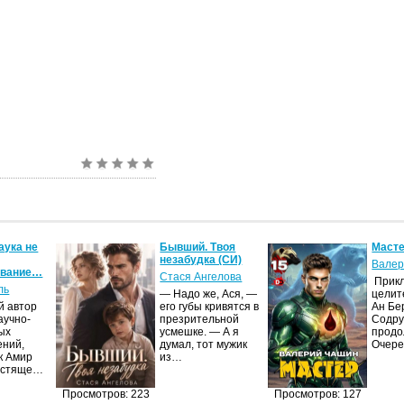
аука не
Бывший. Твоя
Масте
незабудка (СИ)
Валер
ование…
Стася Ангелова
Прик
ль
— Надо же, Ася, —
целит
й автор
его губы кривятся в
Ан Бе
аучно-
презрительной
Содру
ых
усмешке. — А я
продо
ений,
думал, тот мужик
Очер
к Амир
из…
естяще…
Просмотров: 223
Просмотров: 127