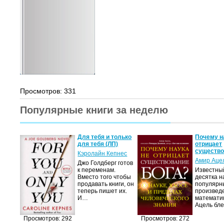
Просмотров: 331
Популярные книги за неделю
двоем
Для тебя и только
Почему н
для тебя (ЛП)
отрицает
существ
с
Кэролайн Кепнес
Амир Аце
яясь
Джо Голдберг готов
к переменам.
Известны
бовь.
Вместо того чтобы
десятка н
юди,
продавать книги, он
популярн
нет
теперь пишет их.
произвед
И…
математи
Ацель бл
Просмотров: 292
Просмотров: 272