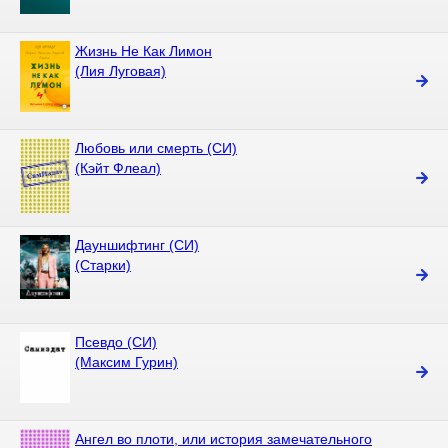
Жизнь Не Как Лимон
(Лия Луговая)
Любовь или смерть (СИ)
(Кэйт Флеал)
Дауншифтинг (СИ)
(Старки)
Псевдо (СИ)
(Максим Гурин)
Ангел во плоти, или история замечательного