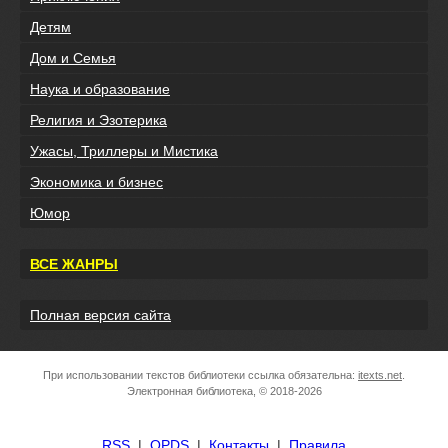
Детям
Дом и Семья
Наука и образование
Религия и Эзотерика
Ужасы, Триллеры и Мистика
Экономика и бизнес
Юмор
ВСЕ ЖАНРЫ
Полная версия сайта
При использовании текстов библиотеки ссылка обязательна:
itexts.net
.
Электронная библиотека, © 2018-2026
RSS
|
OPDS
|
Контакты
|
Правила