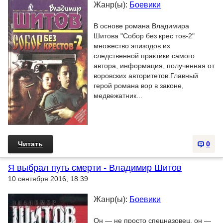
Жанр(ы):
Боевики
В основе романа Владимира
Шитова "Собор без крес тов-2"
множество эпизодов из
следственной практики самого
автора, информация, полученная от
воровских авторитетов.Главный
герой романа вор в законе,
медвежатник...
Читать
0
Я выбрал путь смерти - Владимир Шитов
10 сентября 2016, 18:39
Жанр(ы):
Боевики
Он — не просто спецназовец, он —