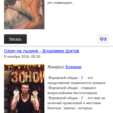
кто совмещает...
Читать
0
Один на льдине - Владимир Шитов
9 октября 2016, 00:20
Жанр(ы):
Боевики
`Воровской общак - 2` - это
продолжение знаменитого романа
`Воровской общак`, ставшего
всероссийским бестселлером.
`Воровской общак - 2` - это мир за
колючей проволокой и жестокие
блатные `законы`, которые...