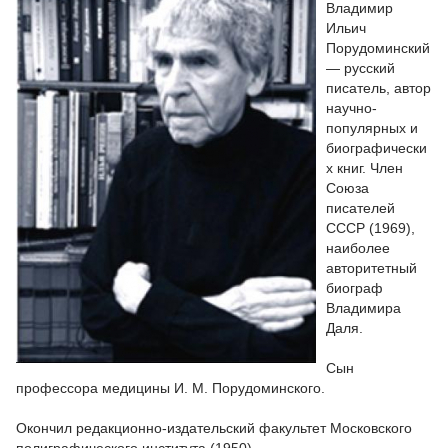
Владимир
Ильич
Порудоминский
— русский
писатель, автор
научно-
популярных и
биографически
х книг. Член
Союза
писателей
СССР (1969),
наиболее
авторитетный
биограф
Владимира
Даля.
Сын
профессора медицины И. М. Порудоминского.
Окончил редакционно-издательский факультет Московского