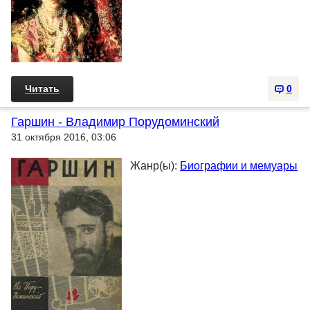
Читать
0
Гаршин - Владимир Порудоминский
31 октября 2016, 03:06
Жанр(ы):
Биографии и мемуары