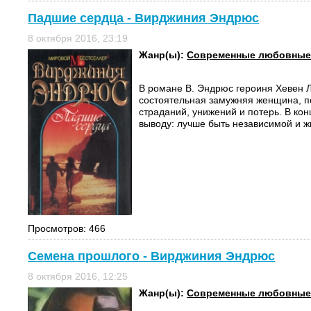
Падшие сердца - Вирджиния Эндрюс
8 октября 2016, 23:19
Жанр(ы):
Современные любовные
В романе В. Эндрюс героиня Хевен 
состоятельная замужняя женщина, п
страданий, унижений и потерь. В кон
выводу: лучше быть независимой и жи
Просмотров: 466
Семена прошлого - Вирджиния Эндрюс
8 октября 2016, 12:25
Жанр(ы):
Современные любовные