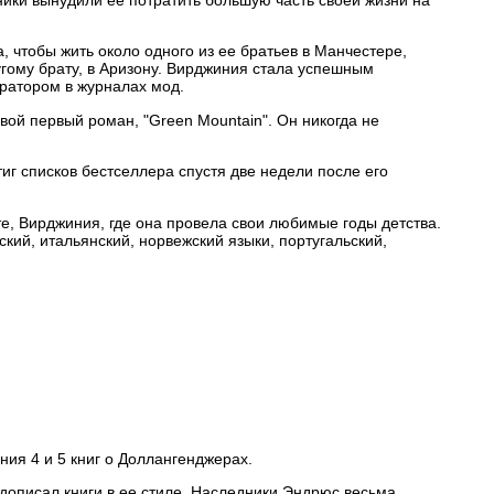
, чтобы жить около одного из ее братьев в Манчестере,
ругому брату, в Аризону. Вирджиния стала успешным
ратором в журналах мод.
свой первый роман, "Green Mountain". Он никогда не
тиг списков бестселлера спустя две недели после его
е, Вирджиния, где она провела свои любимые годы детства.
кий, итальянский, норвежский языки, португальский,
ния 4 и 5 книг о Доллангенджерах.
 дописал книги в ее стиле. Наследники Эндрюс весьма