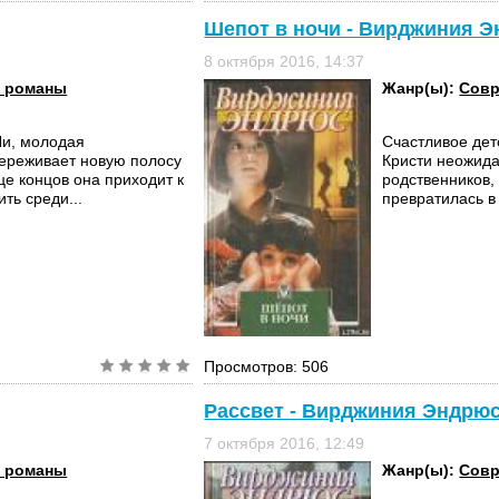
Шепот в ночи - Вирджиния 
8 октября 2016, 14:37
 романы
Жанр(ы):
Совр
Ли, молодая
Счастливое дет
ереживает новую полосу
Кристи неожида
це концов она приходит к
родственников, 
ть среди...
превратилась в
Просмотров: 506
Рассвет - Вирджиния Эндрю
7 октября 2016, 12:49
 романы
Жанр(ы):
Совр