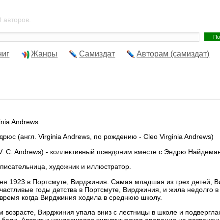
 авторов.
ниг
Жанры
Самиздат
Авторам (самиздат)
ginia Andrews
юс (англ. Virginia Andrews, по рождению - Cleo Virginia Andrews)
(V. C. Andrews) - коллективный псевдоним вместе с Эндрю Найдема
писательница, художник и иллюстратор.
ня 1923 в Портсмуте, Вирджиния. Самая младшая из трех детей,
частливые годы детства в Портсмуте, Вирджиния, и жила недолго 
о время когда Вирджиния ходила в среднюю школу.
м возрасте, Вирджиния упала вниз с лестницы в школе и подверг
 боли. Артрит и неудавшаяся хирургическая операция на позвоноч