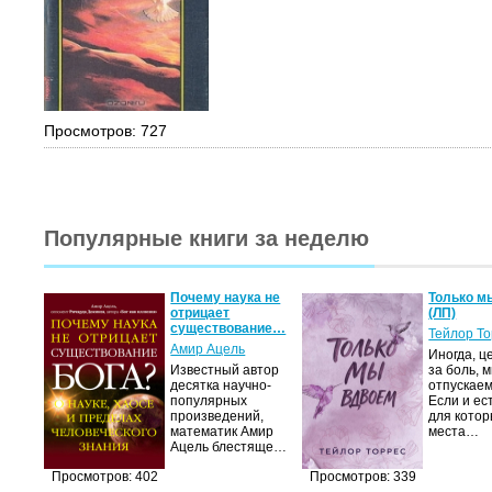
Просмотров: 727
Популярные книги за неделю
Почему наука не
Только м
отрицает
(ЛП)
существование…
Тейлор Т
Амир Ацель
Иногда, ц
Известный автор
за боль, 
десятка научно-
отпускаем
популярных
Если и ес
произведений,
для котор
математик Амир
места…
Ацель блестяще…
Просмотров: 402
Просмотров: 339