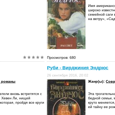
Имя американс
широко известн
семейной саги 
на ветру», «Сад
Просмотров: 680
Руби - Вирджиния Эндрюс
26 сентября 2016, 20:02
 романы
Жанр(ы):
Совр
атели вновь встретятся с
Эта трогательн
с Хевен Ли, нищей
бедной семьи, 
 которая, пройдя все круги
круто меняется
ей тайну ее рож