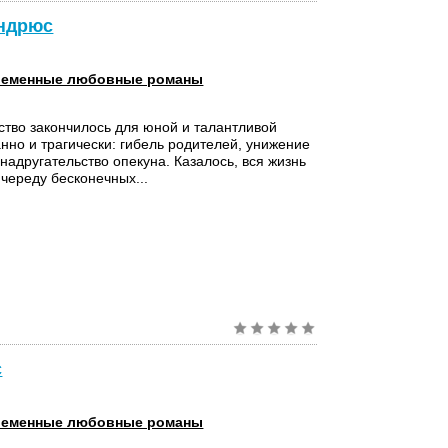
Эндрюс
еменные любовные романы
ство закончилось для юной и талантливой
нно и трагически: гибель родителей, унижение
надругательство опекуна. Казалось, вся жизнь
 череду бесконечных...
с
еменные любовные романы