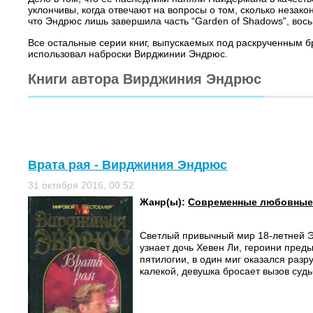
уклончивы, когда отвечают на вопросы о том, сколько незак
что Эндрюс лишь завершила часть “Garden of Shadows”, вось
Все остальные серии книг, выпускаемых под раскрученным б
использовал наброски Вирджинии Эндрюс.
Книги автора Вирджиния Эндрюс
Врата рая - Вирджиния Эндрюс
31 октября 2016, 00:52
Жанр(ы):
Современные любовные
Светлый привычный мир 18-летней Эн
узнает дочь Хевен Ли, героини пре
пятилогии, в один миг оказался разр
калекой, девушка бросает вызов судьб