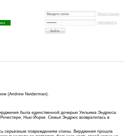
Регистрация
Напомнить
ном (Andrew Neiderman).
 Вирджиния была единственной дочерью Уильима Эндрюса.
в Рочестере, Нью-Йорке. Семья Эндрюс возвратилась в
лась серьезным повреждениям спины. Вирджиния прошла
ники вынудили ее потратить большую часть своей жизни на