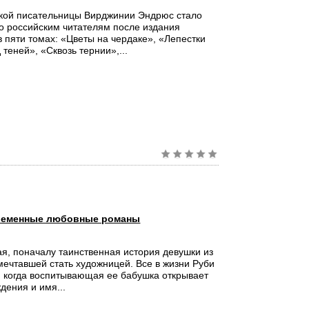
кой писательницы Вирджинии Эндрюс стало
о российским читателям после издания
в пяти томах: «Цветы на чердаке», «Лепестки
 теней», «Сквозь тернии»,...
еменные любовные романы
ая, поначалу таинственная история девушки из
мечтавшей стать художницей. Все в жизни Руби
, когда воспитывающая ее бабушка открывает
дения и имя...