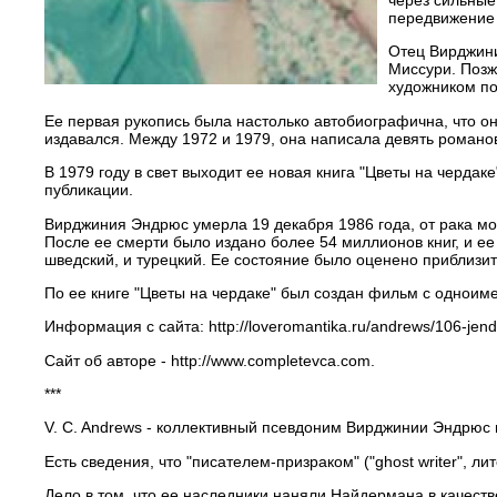
передвижение 
Отец Вирджини
Миссури. Позж
художником по
Ее первая рукопись была настолько автобиографична, что она
издавался. Между 1972 и 1979, она написала девять романов
В 1979 году в свет выходит ее новая книга "Цветы на чердак
публикации.
Вирджиния Эндрюс умерла 19 декабря 1986 года, от рака мо
После ее смерти было издано более 54 миллионов книг, и ее
шведский, и турецкий. Ее состояние было оценено приблизи
По ее книге "Цветы на чердаке" был создан фильм с однои
Информация с сайта: http://loveromantika.ru/andrews/106-jendrju
Сайт об авторе - http://www.completevca.com.
***
V. C. Andrews - коллективный псевдоним Вирджинии Эндрюс
Есть сведения, что "писателем-призраком" ("ghost writer", 
Дело в том, что ее наследники наняли Найдермана в качеств