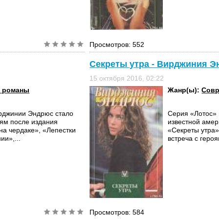
Просмотров: 552
Секреты утра - Вирджиния 
15 октября 2016, 02:22
 романы
Жанр(ы):
Совр
рджинии Эндрюс стало
Серия «Лотос»
лям после издания
известной аме
на чердаке», «Лепестки
«Секреты утра»
ии»,...
встреча с геро
Просмотров: 584