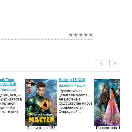
й. Твоя
Мастер 15 (СИ)
Ме
удка (СИ)
м
Валерий Чащин
ак
 Ангелова
Приключения
Ир
о же, Ася, —
целителя Алекса
бы кривятся в
Ан Бергена в
Я
ительной
Содружестве миров
об
ке. — А я
продолжаются.
оч
, тот мужик
Очередной…
ма
её
за
п
Просмотров: 153
Просмотров: 131