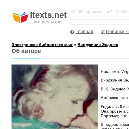
444 000 произведений, 109 000
itexts.net
все тексты книг
Главная
Новинки к
Электронная библиотека книг
»
Вирджиния Эндрюс
Об авторе
Наст. имя: Vir
Вирджиния Эндр
В. К. Эндрюс 
Американская 
Родилась 6 ию
Она провела с
Портсмут, в т
В подростково
через сильные