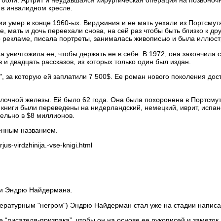
в инвалидном кресле.
и умер в конце 1960-ых. Вирджиния и ее мать уехали из Портсмута
е, мать и дочь переехали снова, на сей раз чтобы быть близко к д
 рекламе, писала портреты, занималась живописью и была иллюст
 уничтожила ее, чтобы держать ее в себе. В 1972, она закончила 
 и двадцать рассказов, из которых только один был издан.
е", за которую ей заплатили 7 500$. Ее роман нового поколения дос
лочной железы. Ей было 62 года. Она была похоронена в Портсмут
 книги были переведены на нидерландский, немецкий, иврит, испанс
тельно в $8 миллионов.
менным названием.
s-virdzhinija.-vse-knigi.html
 и Эндрю Найдермана.
литературным "негром") Эндрю Найдерман стал уже на стадии написа
е “писателя-призрака”, чтобы он на основе ее рукописей и заметок