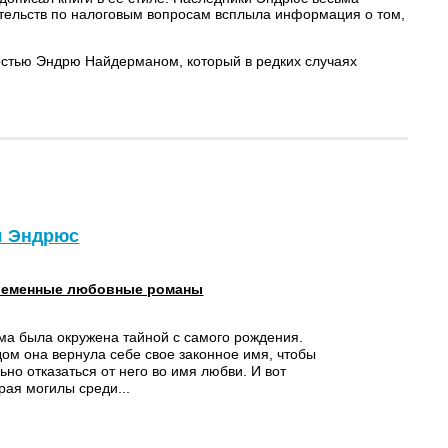
рательств по налоговым вопросам всплыла информация о том,
ностью Эндрю Найдерманом, который в редких случаях
ия Эндрюс
еменные любовные романы
а была окружена тайной с самого рождения.
ом она вернула себе свое законное имя, чтобы
ьно отказаться от него во имя любви. И вот
края могилы среди...