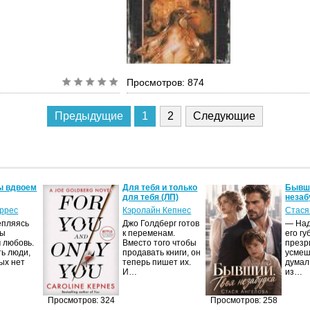
Просмотров: 874
Предыдущие
1
2
Следующие
ы вдвоем
Для тебя и только
Бывши
для тебя (ЛП)
незаб
оррес
Кэролайн Кепнес
Стася
епляясь
Джо Голдберг готов
— Над
мы
к переменам.
его гу
 любовь.
Вместо того чтобы
презр
ть люди,
продавать книги, он
усмеш
ых нет
теперь пишет их.
думал
И…
из…
Просмотров: 324
Просмотров: 258