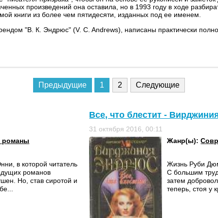
онченных произведений она оставила, но в 1993 году в ходе разби
мой книги из более чем пятидесяти, изданных под ее именем.
рендом "В. К. Эндрюс" (V. C. Andrews), написаны практически пол
Предыдущие
1
2
Следующие
Все, что блестит - Вирджин
31 октября 2016, 00:11
 романы
Жанр(ы):
Совр
ни, в которой читатель
Жизнь Руби Дюм
дыдущих романов
С большим труд
ушен. Но, став сиротой и
затем добровол
е...
теперь, стоя у 