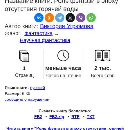
Название книги:
Роль фэнтэзи в эпоху
отсутствия горячей воды
Автор книги:
Виктория Угрюмова
Жанр:
Фантастика
→
Научная фантастика
меньше часа
2 тыс.
1
Страниц
Часов на чтение
Всего слов
Язык книги:
русский
Размер:
6 Кб
сообщить о нарушении
Скачать книгу бесплатно:
FB2
▪
FB2.zip
▪
RTF
▪
TXT
Читать книгу "Роль фэнтэзи в эпоху отсутствия горячей