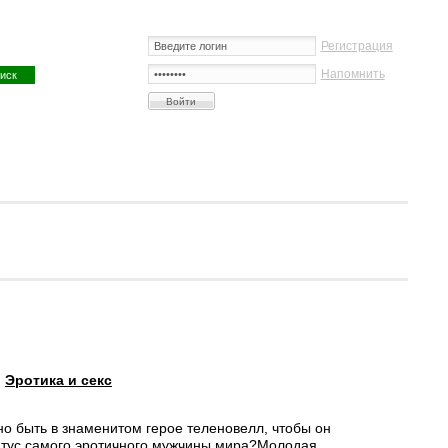
Регистрация
Напомнить
:
Эротика и секс
но быть в знаменитом герое теленовелл, чтобы он
атус самого эротичного мужчины мира?Молодая