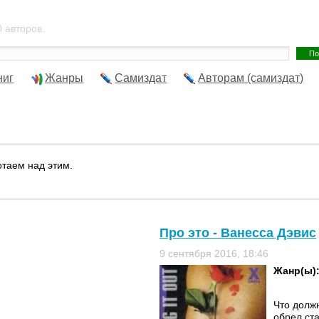
 авторов.
ниг
Жанры
Самиздат
Авторам (самиздат)
отаем над этим.
Про это - Ванесса Дэвис
9 сентября 2016, 18:46
Жанр(ы)
Что долж
обрел ст