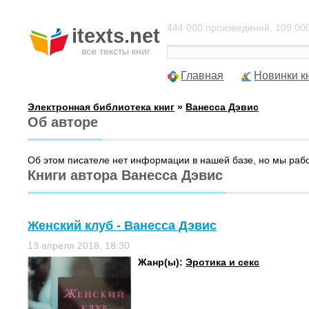
444 000 произведений, 109 000
itexts.net
все тексты книг
Главная
Новинки к
Электронная библиотека книг
»
Ванесса Дэвис
Об авторе
Об этом писателе нет информации в нашей базе, но мы раб
Книги автора Ванесса Дэвис
Женский клуб - Ванесса Дэвис
13 апреля 2018, 18:30
Жанр(ы):
Эротика и секс