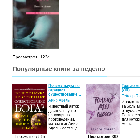
Просмотров: 1234
Популярные книги за неделю
Почему наука не
Только м
отрицает
(ЛП)
существование…
Тейлор Т
Амир Ацель
Иногда, ц
Известный автор
за боль, 
десятка научно-
отпускаем
популярных
Если и ес
произведений,
для котор
математик Амир
места…
Ацель блестяще…
Просмотров: 565
Просмотров: 398