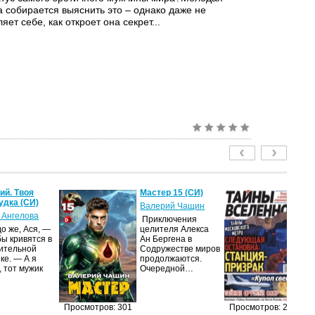
а собирается выяснить это – однако даже не
яет себе, как откроет она секрет...
й. Твоя
Мастер 15 (СИ)
Т
удка (СИ)
2
Валерий Чащин
 Ангелова
ав
Приключения
о же, Ася, —
целителя Алекса
Жу
бы кривятся в
Ан Бергена в
на
ительной
Содружестве миров
п
ке. — А я
продолжаются.
из
, тот мужик
Очередной…
п
п
до
и
Просмотров: 301
Просмотров: 268