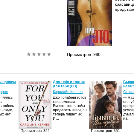
красавиц
представл
Просмотров: 980
ы вдвоем
Для тебя и только
Бывши
для тебя (ЛП)
незаб
оррес
Кэролайн Кепнес
Стася
епляясь
Джо Голдберг готов
— Над
мы
к переменам.
его гу
 любовь.
Вместо того чтобы
презр
ть люди,
продавать книги, он
усмеш
ых нет
теперь пишет их.
думал
И…
из…
Просмотров: 352
Просмотров: 351