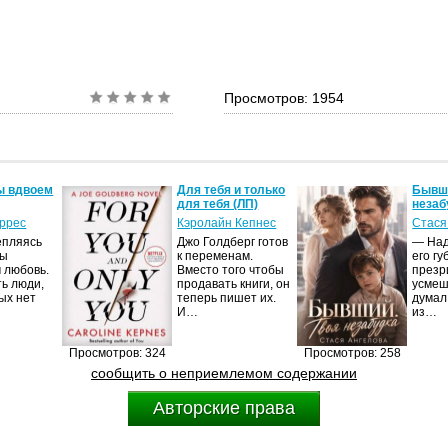
Просмотров: 1954
ы вдвоем
Для тебя и только
Бывши
для тебя (ЛП)
незаб
оррес
Кэролайн Кепнес
Стася
епляясь
Джо Голдберг готов
— Над
мы
к переменам.
его гу
 любовь.
Вместо того чтобы
презр
ть люди,
продавать книги, он
усмеш
ых нет
теперь пишет их.
думал
И…
из…
Просмотров: 324
Просмотров: 258
сообщить о неприемлемом содержании
Авторские права