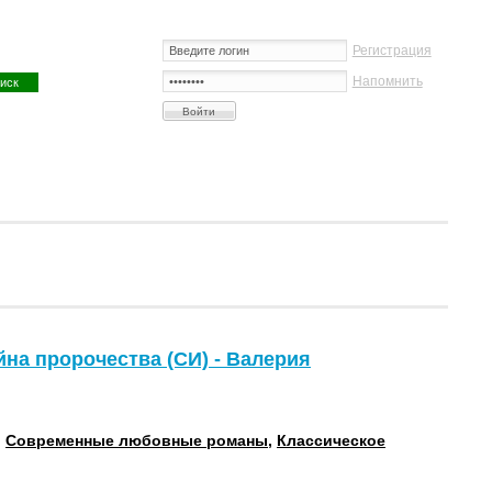
Регистрация
Напомнить
йна пророчества (СИ) - Валерия
:
Современные любовные романы
,
Классическое