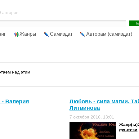
 авторов.
ниг
Жанры
Самиздат
Авторам (самиздат)
отаем над этим.
 - Валерия
Любовь - сила магии. Та
Литвинова
7 октября 2016, 13:01
Жанр(ы)
фэнтези