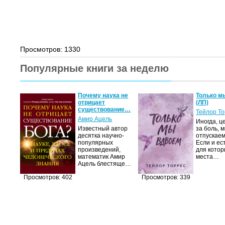
Просмотров: 1330
Популярные книги за неделю
Почему наука не
Только м
отрицает
(ЛП)
существование…
Тейлор Т
Амир Ацель
Иногда, ц
Известный автор
за боль, 
десятка научно-
отпускаем
популярных
Если и ес
произведений,
для котор
математик Амир
места…
Ацель блестяще…
Просмотров: 402
Просмотров: 339