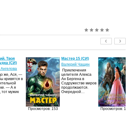
й. Твоя
Мастер 15 (СИ)
Ме
удка (СИ)
м
Валерий Чащин
ак
 Ангелова
Приключения
Ир
о же, Ася, —
целителя Алекса
бы кривятся в
Ан Бергена в
Я
ительной
Содружестве миров
об
ке. — А я
продолжаются.
оч
, тот мужик
Очередной…
ма
её
за
п
Просмотров: 153
Просмотров: 131