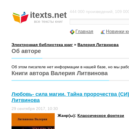
444 000 произведений, 109 000
itexts.net
все тексты книг
Главная
Новинки к
Электронная библиотека книг
»
Валерия Литвинова
Об авторе
Об этом писателе нет информации в нашей базе, но мы раб
Книги автора Валерия Литвинова
Любовь- сила магии. Тайна пророчества (СИ)
Литвинова
29 сентября 2017, 10:30
Жанр(ы):
Классическое фэнтези