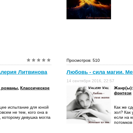
Просмотров: 510
Валерия Литвинова
Любовь - сила магии. Ме
14 сентября 2016, 22:57
 романы
,
Классическое
Жанр(ы)
фэнтези
ящее испытание для юной
Как же сд
всем не тем, кого она в
зол? Как 
, которому девушка могла
если на к
потомков 