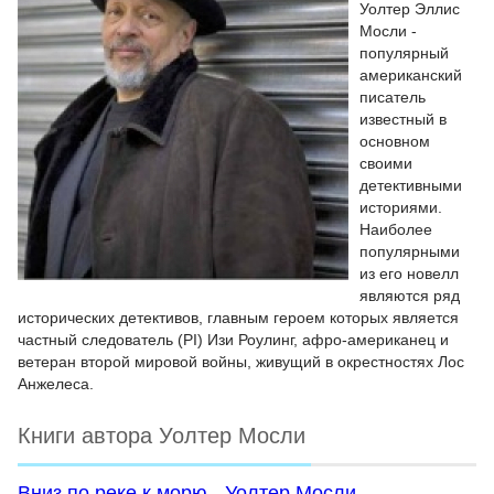
Уолтер Эллис
Мосли -
популярный
американский
писатель
известный в
основном
своими
детективными
историями.
Наиболее
популярными
из его новелл
являются ряд
исторических детективов, главным героем которых является
частный следователь (PI) Изи Роулинг, афро-американец и
ветеран второй мировой войны, живущий в окрестностях Лос
Анжелеса.
Книги автора Уолтер Мосли
Вниз по реке к морю - Уолтер Мосли