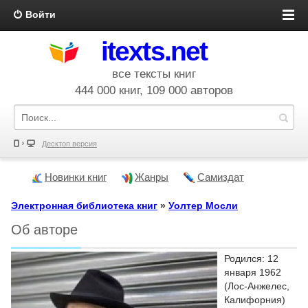
Войти
itexts.net
все тексты книг
444 000 книг, 109 000 авторов
Десктоп версия
Новинки книг
Жанры
Самиздат
Электронная библиотека книг
»
Уолтер Мосли
Об авторе
Родился: 12
января 1962
(Лос-Анжелес,
Калифорния)