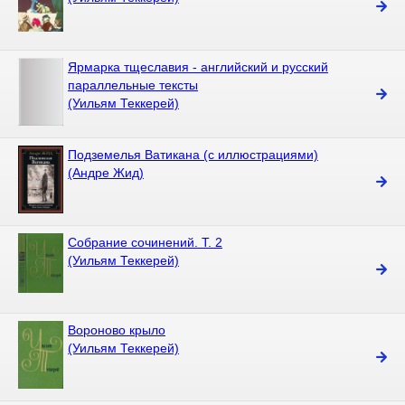
Ярмарка тщеславия - английский и русский
параллельные тексты
(Уильям Теккерей)
Подземелья Ватикана (с иллюстрациями)
(Андре Жид)
Собрание сочинений. Т. 2
(Уильям Теккерей)
Вороново крыло
(Уильям Теккерей)