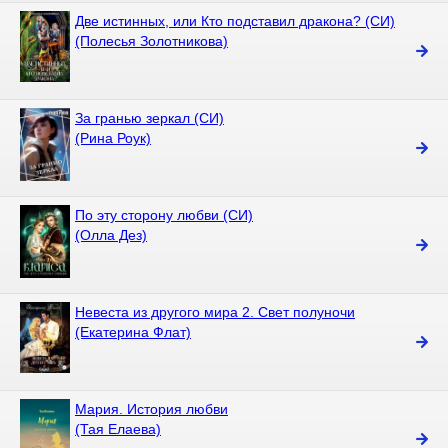
Две истинных, или Кто подставил дракона? (СИ)
(Полесья Золотникова)
За гранью зеркал (СИ)
(Рина Роук)
По эту сторону любви (СИ)
(Олла Дез)
Невеста из другого мира 2. Свет полуночи
(Екатерина Флат)
Мария. История любви
(Тая Елаева)