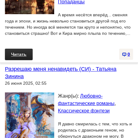
Попаданцы
А время несётся вперёд... сменяя
года и эпохи, и жизнь невольно становиться другой под его
течением. Но иногда всё меняется так круто и непонятно, что
становиться страшно! Вот и Кира мирно плыла по течению,...
Читать
0
Разрешаю меня ненавидеть (СИ) - Татьяна
Зинина
26 июня 2025, 02:55
Жанр(ы):
Любовно-
фантастические романы
,
Классическое фэнтези
Я давно смирилась с тем, что хоть и
родилась с драконьим геном, но
обернуться драконом не могу. В