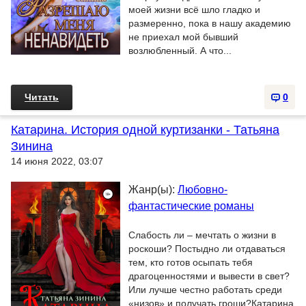
моей жизни всё шло гладко и
размеренно, пока в нашу академию
не приехал мой бывший
возлюбленный. А что...
Читать
0
Катарина. История одной куртизанки - Татьяна
Зинина
14 июня 2022, 03:07
Жанр(ы):
Любовно-
фантастические романы
Слабость ли – мечтать о жизни в
роскоши? Постыдно ли отдаваться
тем, кто готов осыпать тебя
драгоценностями и вывести в свет?
Или лучше честно работать среди
«низов» и получать гроши?Катарина