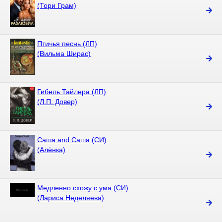
(Тори Грам)
Птичья песнь (ЛП)
(Вильма Ширас)
Гибель Тайлера (ЛП)
(Л.П. Довер)
Саша and Саша (СИ)
(Алёнка)
Медленно схожу с ума (СИ)
(Лариса Неделяева)