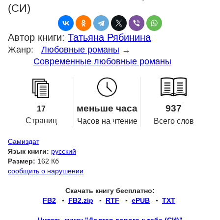
(СИ)
Автор книги:
Татьяна Рябинина
Жанр:
Любовные романы
→
Современные любовные романы
меньше часа
937
17
Страниц
Часов на чтение
Всего слов
Самиздат
Язык книги:
русский
Размер:
162 Кб
сообщить о нарушении
Скачать книгу бесплатно:
FB2
▪
FB2.zip
▪
RTF
▪
ePUB
▪
TXT