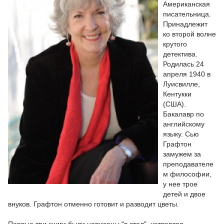
Американская
писательница.
Принадлежит
ко второй волне
крутого
детектива.
Родилась 24
апреля 1940 в
Луисвилле,
Кентукки
(США).
Бакалавр по
английскому
языку. Сью
Графтон
замужем за
преподавателе
м философии,
у нее трое
детей и двое
внуков. Графтон отменно готовит и разводит цветы.