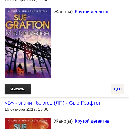
Жанр(ы):
Крутой детектив
Читать
0
«Б» - значит беглец (ЛП) - Сью Графтон
16 октября 2017, 15:30
Жанр(ы):
Крутой детектив