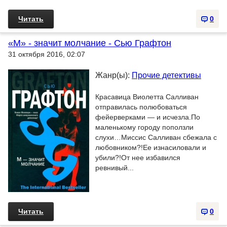
Читать
0
«М» - значит молчание - Сью Графтон
31 октября 2016, 02:07
Жанр(ы):
Прочие детективы
Красавица Виолетта Салливан
отправилась полюбоваться
фейерверками — и исчезла.По
маленькому городу поползли
слухи…Миссис Салливан сбежала с
любовником?!Ее изнасиловали и
убили?!От нее избавился
ревнивый...
Читать
0