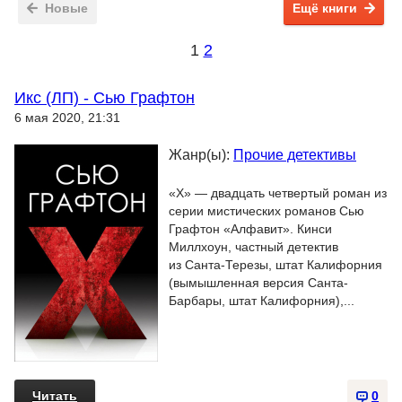
Новые
Ещё книги
1
2
Икс (ЛП) - Сью Графтон
6 мая 2020, 21:31
Жанр(ы):
Прочие детективы
«X» — двадцать четвертый роман из
серии мистических романов Сью
Графтон «Алфавит». Кинси
Миллхоун, частный детектив
из Санта-Терезы, штат Калифорния
(вымышленная версия Санта-
Барбары, штат Калифорния),...
Читать
0