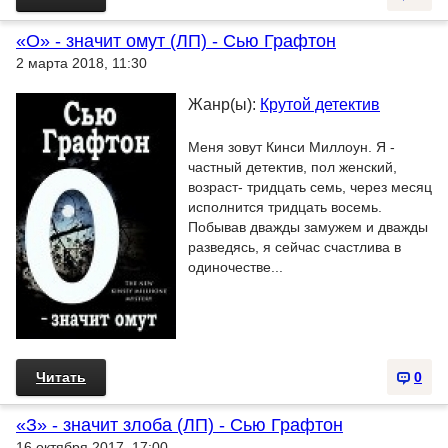
«О» - значит омут (ЛП) - Сью Графтон
2 марта 2018, 11:30
Жанр(ы):
Крутой детектив
Меня зовут Кинси Миллоун. Я -
частный детектив, пол женский,
возраст- тридцать семь, через месяц
исполнится тридцать восемь.
Побывав дважды замужем и дважды
разведясь, я сейчас счастлива в
одиночестве...
Читать
0
«З» - значит злоба (ЛП) - Сью Графтон
16 октября 2017, 17:00