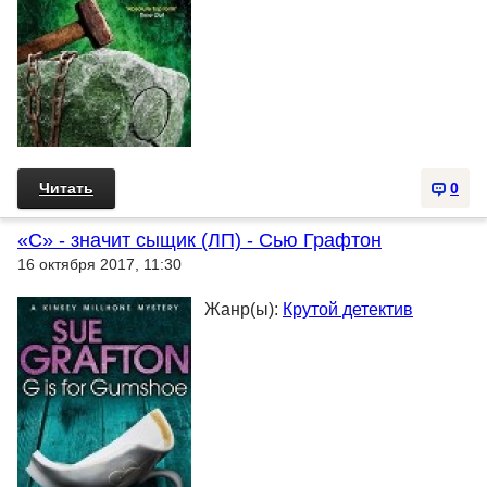
Читать
0
«С» - значит сыщик (ЛП) - Сью Графтон
16 октября 2017, 11:30
Жанр(ы):
Крутой детектив