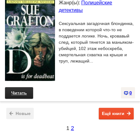
Жанр(ы):
Полицейские
детективы
Сексуальная загадочная блондинка,
в поведении которой что-то не
поддается логике. Ночь, кровавый
след, который тянется за маньяком-
убийцей, 102 этаж небоскреба,
смертельная схватка на крыше и
труп, лежащий...
Читать
0
Новые
Ещё книги
1
2