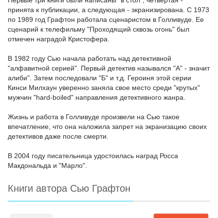
Первые три книги были написаны "в стол", четвертая -
принята к публикации, а следующая - экранизирована. С 1973
по 1989 год Графтон работала сценаристом в Голливуде. Ее
сценарий к телефильму "Проходящий сквозь огонь" был
отмечен наградой Кристофера.
В 1982 году Сью начала работать над детективной
"алфавитной серией". Первый детектив назывался "А" - значит
алиби". Затем последовали "Б" и т.д. Героиня этой серии
Кинси Милхаун уверенно заняла свое место среди "крутых"
мужчин "hard-boiled" направления детективного жанра.
Жизнь и работа в Голливуде произвели на Сью такое
впечатление, что она наложила запрет на экранизацию своих
детективов даже после смерти.
В 2004 году писательница удостоилась наград Росса
Макдональда и "Марло".
Книги автора Сью Графтон