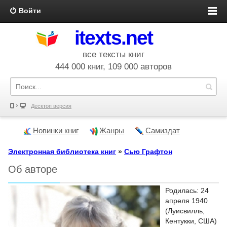
Войти
itexts.net
все тексты книг
444 000 книг, 109 000 авторов
Десктоп версия
Новинки книг
Жанры
Самиздат
Электронная библиотека книг
»
Сью Графтон
Об авторе
Родилась: 24
апреля 1940
(Луисвилль,
Кентукки, США)