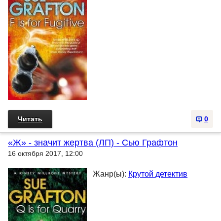
Читать
0
«Ж» - значит жертва (ЛП) - Сью Графтон
16 октября 2017, 12:00
Жанр(ы):
Крутой детектив