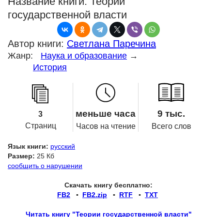
Название книги:
Теории
государственной власти
Автор книги:
Светлана Паречина
Жанр:
Наука и образование
→
История
меньше часа
9 тыс.
3
Страниц
Часов на чтение
Всего слов
Язык книги:
русский
Размер:
25 Кб
сообщить о нарушении
Скачать книгу бесплатно:
FB2
▪
FB2.zip
▪
RTF
▪
TXT
Читать книгу "Теории государственной власти"