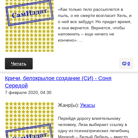
«Как только тело рассыплется в
пыль, о ее смерти возгласит Хель, и
о ней все забудут. Но придет время,
и она вернется. Вернется, чтобы
напомнить – еще ничего не
кончено». ...
Читать
0
Кричи, белокрылое создание (СИ) - Соня
Середой
7 февраля 2020, 04:30
Жанр(ы):
Ужасы
Перейдя дорогу влиятельному
человеку, Лиза выбирает ссылку в
одну из психиатрических лечебниц
Меркоф – Белый Лебедь – вместо