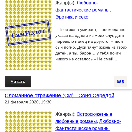
Жанр(ы):
Любовно-
фантастические романы
,
Эротика и секс
– Твоя жена умирает, – неожиданно
указав на одного из моих слуг, дитя
перевело палец на другого, – твой
сын погиб. Духи тянут жизнь из твоих
детей, а ты, барон… у тебя почти
никого не осталось.– Не смей...
Читать
0
Сломанное отражение (СИ) - Соня Середой
21 февраля 2020, 19:30
Жанр(ы):
Остросюжетные
любовные романы
,
Любовно-
фантастические романы