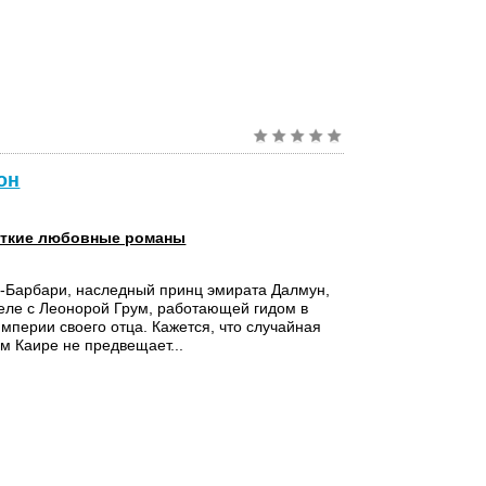
он
ткие любовные романы
-Барбари, наследный принц эмирата Далмун,
теле с Леонорой Грум, работающей гидом в
империи своего отца. Кажется, что случайная
ом Каире не предвещает...