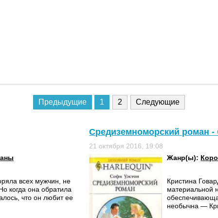
Предыдущие
1
2
Следующие
Средиземноморский роман -
21 октября 2016, 19:08
маны
Жанр(ы):
Коро
ряла всех мужчин, не
Кристина Говар
Но когда она обратила
материальной н
алось, что он любит ее
обеспечивающая
необычна — Кри