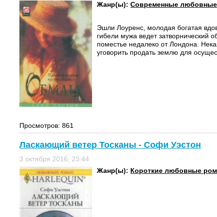
Жанр(ы):
Современные любовные
Эшли Лоуренс, молодая богатая вдов
гибели мужа ведет затворнический о
поместье недалеко от Лондона. Нек
уговорить продать землю для осущес
Просмотров: 861
Ласкающий ветер Тосканы - Софи Уэстон
3 октября 2016, 23:44
Жанр(ы):
Короткие любовные ро