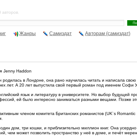
 авторов.
ниг
Жанры
Самиздат
Авторам (самиздат)
я Jenny Haddon
 родилась в Лондоне, она рано научилась читать и написала свою
рех лет. А 20 лет выпустила свой первый роман под именем Софи У
нглийский язык и литературу в университете. Но выбор будущей 
фессий, ей было интересно заниматься разными вещами. Позже эт
ктивным членом комитета Британских романистов (UK`s Romantic Nov
м.
 один дом, три кошки, и приблизительно миллион книг. Она усердн
ий, чем может позволить пространство у неё в доме, и печёт мере