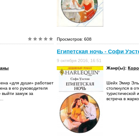
Просмотров: 608
Египетская ночь - Софи Уэст
9 октября 2016, 16:51
маны
Жанр(ы):
Коро
мена «для души» работает
Шейх Эмир Эль
ена в его руководителя
столкнулся в о
 выйти замуж за
туристической 
..
встреча в жарк