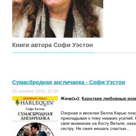
Книги автора Софи Уэстон
Сумасбродная англичанка - Софи Уэстон
26 октября 2016, 22:34
Жанр(ы):
Короткие любовные ро
Озорная и веселая Белла Кэрью поко
прикладывая к тому никаких усилий. 
свое внимание на Косту Витале, оказ
сестру. Не смея мешать счастью...