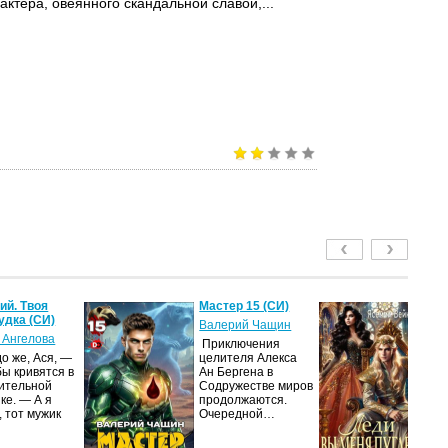
актера, овеянного скандальной славой,...
й. Твоя
Мастер 15 (СИ)
Ле
удка (СИ)
пу
Валерий Чащин
 Ангелова
Я
Приключения
о же, Ася, —
целителя Алекса
Н
бы кривятся в
Ан Бергена в
по
ительной
Содружестве миров
на
ке. — А я
продолжаются.
ср
, тот мужик
Очередной…
пс
ве
ан