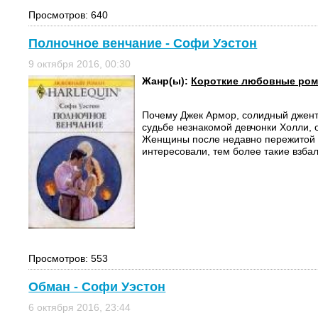
Просмотров: 640
Полночное венчание - Софи Уэстон
9 октября 2016, 00:30
Жанр(ы):
Короткие любовные ро
Почему Джек Армор, солидный джент
судьбе незнакомой девчонки Холли, о
Женщины после недавно пережитой 
интересовали, тем более такие взба
Просмотров: 553
Обман - Софи Уэстон
6 октября 2016, 23:44