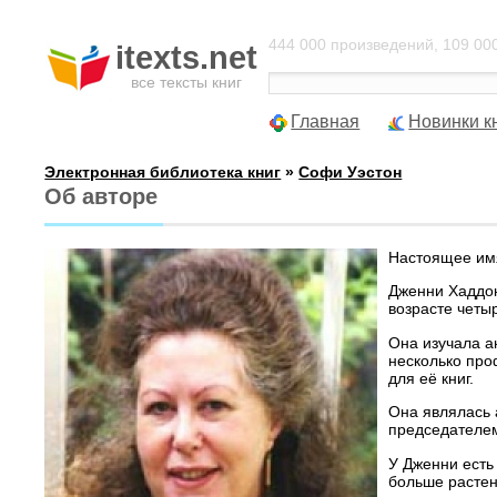
444 000 произведений, 109 000
itexts.net
все тексты книг
Главная
Новинки к
Электронная библиотека книг
»
Софи Уэстон
Об авторе
Настоящее им
Дженни Хаддон
возрасте четы
Она изучала а
несколько про
для её книг.
Она являлась а
председателе
У Дженни есть
больше растен