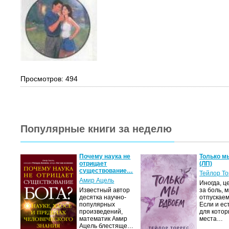
Просмотров: 494
Популярные книги за неделю
Почему наука не
Только м
отрицает
(ЛП)
существование…
Тейлор Т
Амир Ацель
Иногда, ц
Известный автор
за боль, 
десятка научно-
отпускаем
популярных
Если и ес
произведений,
для котор
математик Амир
места…
Ацель блестяще…