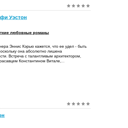
офи Уэстон
ткие любовные романы
ера Эннис Кэрью кажется, что ее удел - быть
поскольку она абсолютно лишена
сти. Встреча с талантливым архитектором,
расавцем Константином Витале,...
он