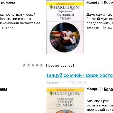
 романы
Жанр(ы):
Коро
а, после трагической
Даже самая си
браз жизни в своем
богатый мужчин
ая компания пытается ее
предположить, 
твления...
заставит Наташ
Просмотров: 631
Танцуй со мной - Софи Уэст
24 сентября 2016, 06:11
маны
Жанр(ы):
Коро
Алексис Брук,
силы и в компо
творческий кри