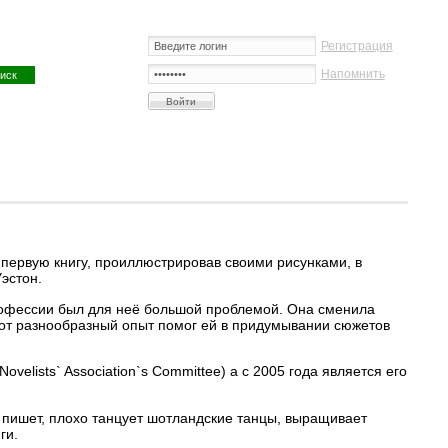
Регистрация
Напомнить
 первую книгу, проиллюстрировав своими рисунками, в
эстон.
профессии был для неё большой проблемой. Она сменила
от разнообразный опыт помог ей в придумывании сюжетов
elists` Association`s Committee) а с 2005 года является его
о пишет, плохо танцует шотландские танцы, выращивает
нги.