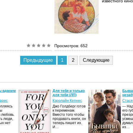
известного кино
Просмотров: 652
Предыдущие
1
2
Следующие
ы вдвоем
Для тебя и только
Бывши
для тебя (ЛП)
незаб
оррес
Кэролайн Кепнес
Стася
епляясь
Джо Голдберг готов
— Над
мы
к переменам.
его гу
 любовь.
Вместо того чтобы
презр
ть люди,
продавать книги, он
усмеш
ых нет
теперь пишет их.
думал
И…
из…