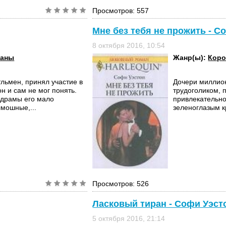
Просмотров: 557
Мне без тебя не прожить - С
8 октября 2016, 10:54
маны
Жанр(ы):
Коро
льмен, принял участие в
Дочери миллион
н и сам не мог понять.
трудоголиком, 
драмы его мало
привлекательно
лмошные,...
зеленоглазым к
Просмотров: 526
Ласковый тиран - Софи Уэст
5 октября 2016, 21:14