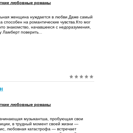
ткие любовные романы
льная женщина нуждается в любви.Даже самый
а способен на романтические чувства.Кто мог
что знакомство, начавшееся с недоразумения,
у Ламберт поверить...
он
ткие любовные романы
 начинающая музыкантша, пробующая свои
зиции, в трудный момент своей жизни —
зис, любовная катастрофа — встречает