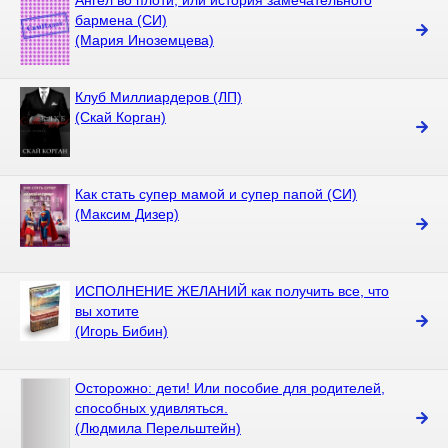
Ангел во плоти, или история замечательного
бармена (СИ)
(Мария Иноземцева)
Клуб Миллиардеров (ЛП)
(Скай Корган)
Как стать супер мамой и супер папой (СИ)
(Максим Дизер)
ИСПОЛНЕНИЕ ЖЕЛАНИЙ как получить все, что
вы хотите
(Игорь Бибин)
Осторожно: дети! Или пособие для родителей,
способных удивляться.
(Людмила Перельштейн)