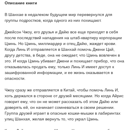
Описание книги
В Шанхае в недалеком будущем мир перевернулся для
группы подростков, когда одного из них похищают.
Джейсон Чжоу, его друзья и Дайю все еще приходят в себя
после последствий нападения на штаб-квартиру корпорации
Цзинь. Но Цзинь, миллиардер и отец Дайю, жаждет крови.
Когда Линь И отправляется в Шанхай помочь Джени Цай,
другу детства, в беде, она не ожидает, что Цзинь вовлечен в
это. И когда Цзинь убивает Джени и похищает прибор, что она
отказывалась продать ему, только Линь И имеет доступ к
зашифрованной информации, и ее жизнь оказывается в
опасности.
Чжоу сразу же отправляется в Китай, чтобы помочь Линь И,
хоть держался в стороне от друзей месяцами. Но когда Айрис
говорит ему, что он не может рассказать об этом Дайю или
доверять ей, он начинает сомневаться в своем решении.
Группа друзей играет в опасные кошки-мышки в лабиринтах
улиц Шанхая, желая вернуть то, что украл Цзинь.