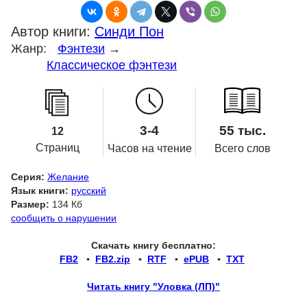
Автор книги:
Синди Пон
Жанр:
Фэнтези
→
Классическое фэнтези
3-4
55 тыс.
12
Страниц
Часов на чтение
Всего слов
Серия:
Желание
Язык книги:
русский
Размер:
134 Кб
сообщить о нарушении
Скачать книгу бесплатно:
FB2
▪
FB2.zip
▪
RTF
▪
ePUB
▪
TXT
Читать книгу "Уловка (ЛП)"