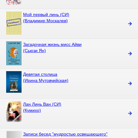
Мой первый линь (СИ)
(Владимир Москалев)
Загадочная жизнь мисс Айви
(Сьюзи Ян)
Девятая столица
(Ирина Мутовчийская)
Лан Линь Ван (СИ)
(Кумихо)
Записи бесед "мудростью освещающего"