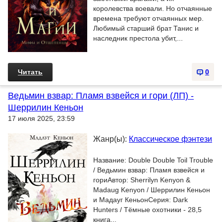
королевства воевали. Но отчаянные
времена требуют отчаянных мер.
Любимый старший брат Танис и
наследник престола убит,...
Читать
0
Ведьмин взвар: Пламя взвейся и гори (ЛП) -
Шеррилин Кеньон
17 июля 2025, 23:59
Жанр(ы):
Классическое фэнтези
Название: Double Double Toil Trouble
/ Ведьмин взвар: Пламя взвейся и
гориАвтор: Sherrilyn Kenyon &
Madaug Kenyon / Шеррилин Кеньон
и Мадауг КеньонСерия: Dark
Hunters / Тёмные охотники - 28,5
книга...