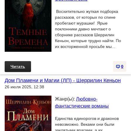
Восхитительно жуткая подборка
рассказов, от которых по спине
пробегают мурашки! Ярые
поклонники давно мечтают о
сборнике рассказов Шеррилин
Кеньон, которые трудно найти. По
их восторженной просьбе мы...
Читать
0
Дом Пламени и Магии (ЛП) - Шеррилин Кеньон
26 июля 2025, 12:38
Жанр(ы):
Любовно-
фантастические романы
Единства единорогов и драконов
невозможно. Веками они были
заклятыми врагами, а их