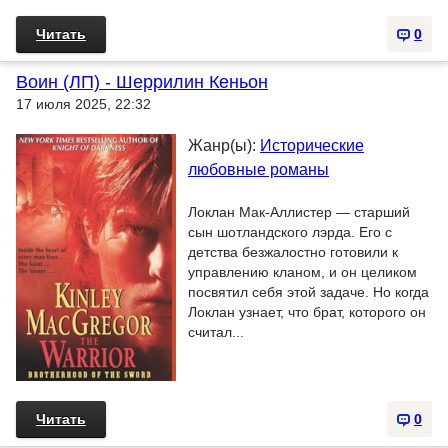
Читать
0
Воин (ЛП) - Шеррилин Кеньон
17 июля 2025, 22:32
Жанр(ы):
Исторические
любовные романы
Локлан Мак-Аллистер — старший
сын шотландского лэрда. Его с
детства безжалостно готовили к
управлению кланом, и он целиком
посвятил себя этой задаче. Но когда
Локлан узнает, что брат, которого он
считал...
Читать
0