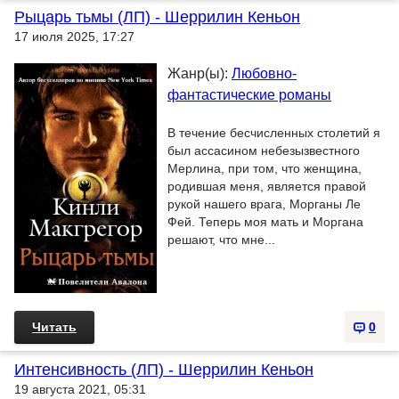
Рыцарь тьмы (ЛП) - Шеррилин Кеньон
17 июля 2025, 17:27
Жанр(ы):
Любовно-
фантастические романы
В течение бесчисленных столетий я
был ассасином небезызвестного
Мерлина, при том, что женщина,
родившая меня, является правой
рукой нашего врага, Морганы Ле
Фей. Теперь моя мать и Моргана
решают, что мне...
Читать
0
Интенсивность (ЛП) - Шеррилин Кеньон
19 августа 2021, 05:31