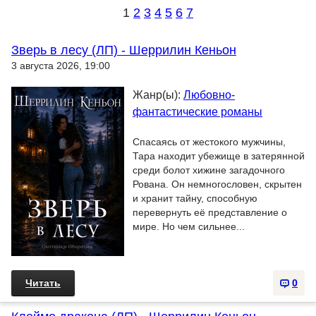
1
2
3
4
5
6
7
Зверь в лесу (ЛП) - Шеррилин Кеньон
3 августа 2026, 19:00
Жанр(ы):
Любовно-
фантастические романы
Спасаясь от жестокого мужчины,
Тара находит убежище в затерянной
среди болот хижине загадочного
Рована. Он немногословен, скрытен
и хранит тайну, способную
перевернуть её представление о
мире. Но чем сильнее...
Читать
0