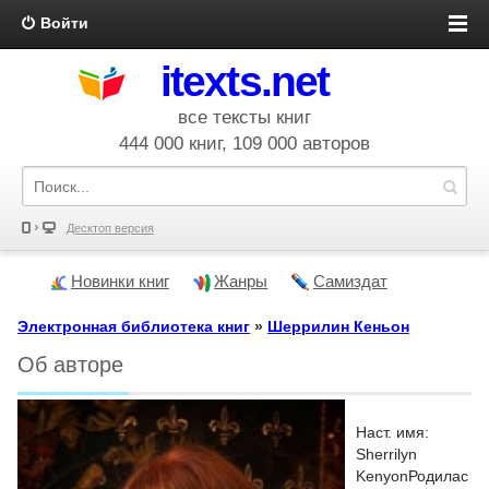
Войти
itexts.net
все тексты книг
444 000 книг, 109 000 авторов
Десктоп версия
Новинки книг
Жанры
Самиздат
Электронная библиотека книг
»
Шеррилин Кеньон
Об авторе
Наст. имя:
Sherrilyn
KenyonРодилас