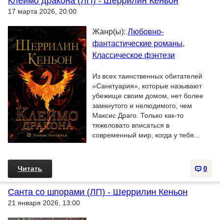
Клеймо дракона (ЛП) - Шеррилин Кеньон
17 марта 2026, 20:00
Жанр(ы):
Любовно-
фантастические романы
,
Классическое фэнтези
Из всех таинственных обитателей
«Санктуария», которые называют
убежище своим домом, нет более
замкнутого и нелюдимого, чем
Максис Драго. Только как-то
тяжеловато вписаться в
современный мир, когда у тебя...
Читать
0
Санта со шпорами (ЛП) - Шеррилин Кеньон
21 января 2026, 13:00