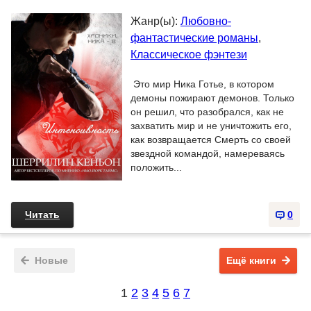
Жанр(ы):
Любовно-
фантастические романы
,
Классическое фэнтези
Это мир Ника Готье, в котором
демоны пожирают демонов. Только
он решил, что разобрался, как не
захватить мир и не уничтожить его,
как возвращается Смерть со своей
звездной командой, намереваясь
положить...
Читать
0
Новые
Ещё книги
1
2
3
4
5
6
7