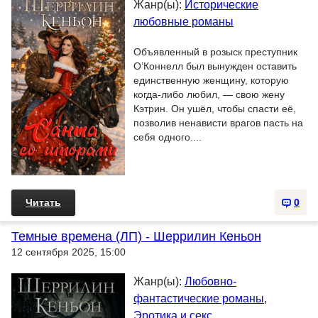
Жанр(ы):
Исторические
любовные романы
Объявленный в розыск преступник
О’Коннелл был вынужден оставить
единственную женщину, которую
когда-либо любил, — свою жену
Кэтрин. Он ушёл, чтобы спасти её,
позволив ненависти врагов пасть на
себя одного....
Читать
0
Темные времена (ЛП) - Шеррилин Кеньон
12 сентября 2025, 15:00
Жанр(ы):
Любовно-
фантастические романы
,
Эротика и секс