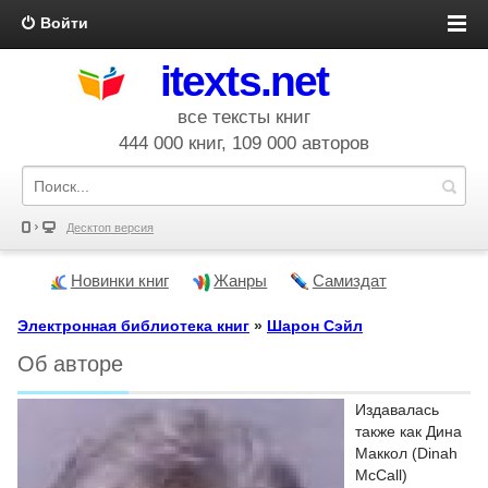
Войти
itexts.net
все тексты книг
444 000 книг, 109 000 авторов
Десктоп версия
Новинки книг
Жанры
Самиздат
Электронная библиотека книг
»
Шарон Сэйл
Об авторе
Издавалась
также как Дина
Маккол (Dinah
McCall)