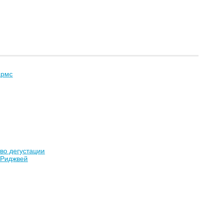
армс
тво дегустации
 Риджвей