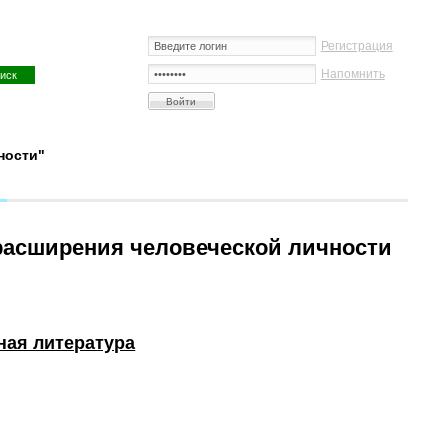
Регистрация
Напомнить
ности"
р
 расширения человеческой личности
ная литература