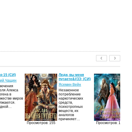
р 15 (СИ)
Леди, вы меня
Ме
пугаете&#33; (СИ)
м
ий Чащин
ак
Ясемин Вейн
лючения
Ир
еля Алекса
Незаконное
ргена в
потребление
Я
жестве миров
наркотических
об
лжаются.
средств,
оч
едной…
психотропных
ма
веществ, их
её
аналогов
за
причиняет…
п
Просмотров: 155
Просмотров: 143