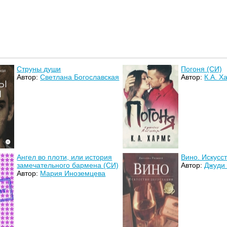
Струны души
Погоня (СИ)
Автор:
Светлана Богославская
Автор:
К.А. Х
Ангел во плоти, или история
Вино. Искусс
замечательного бармена (СИ)
Автор:
Джуди
Автор:
Мария Иноземцева