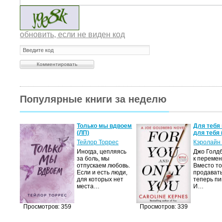
обновить, если не виден код
Популярные книги за неделю
а не
Только мы вдвоем
Для тебя 
(ЛП)
для тебя 
ние…
Тейлор Торрес
Кэролайн
Иногда, цепляясь
Джо Голдб
тор
за боль, мы
к перемен
но-
отпускаем любовь.
Вместо то
Если и есть люди,
продавать
,
для которых нет
теперь пи
мир
места…
И…
яще…
Просмотров: 359
Просмотров: 339