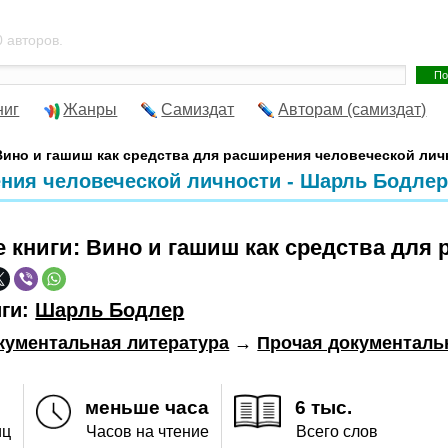
 авторов.
ниг
Жанры
Самиздат
Авторам (самиздат)
Вино и гашиш как средства для расширения человеческой лич
ения человеческой личности - Шарль Бодле
е книги:
Вино и гашиш как средства для
иги:
Шарль Бодлер
кументальная литература
→
Прочая документаль
меньше часа
6 тыс.
иц
Часов на чтение
Всего слов