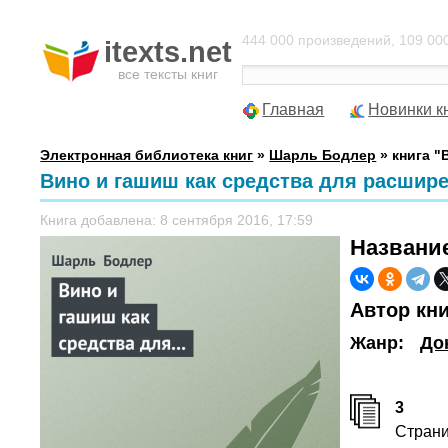
444 000 произведений, 109 000
itexts.net
все тексты книг
Главная
Новинки к
Электронная библиотека книг
»
Шарль Бодлер
» книга "
Вино и гашиш как средства для расшир
Книга добавлена: 8 сентября 2016, 17:59
Названи
Автор кн
Жанр:
До
3
Стран