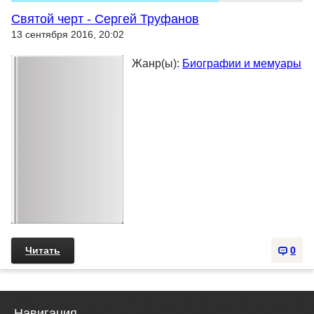
Святой черт - Сергей Труфанов
13 сентября 2016, 20:02
Жанр(ы):
Биографии и мемуары
Читать
0
Навигация