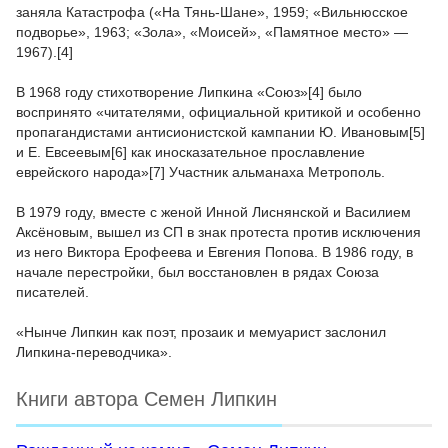
заняла Катастрофа («На Тянь-Шане», 1959; «Вильнюсское
подворье», 1963; «Зола», «Моисей», «Памятное место» —
1967).[4]
В 1968 году стихотворение Липкина «Союз»[4] было
воспринято «читателями, официальной критикой и особенно
пропагандистами антисионистской кампании Ю. Ивановым[5]
и Е. Евсеевым[6] как иносказательное прославление
еврейского народа»[7] Участник альманаха Метрополь.
В 1979 году, вместе с женой Инной Лиснянской и Василием
Аксёновым, вышел из СП в знак протеста против исключения
из него Виктора Ерофеева и Евгения Попова. В 1986 году, в
начале перестройки, был восстановлен в рядах Союза
писателей.
«Нынче Липкин как поэт, прозаик и мемуарист заслонил
Липкина-переводчика».
Книги автора Семен Липкин