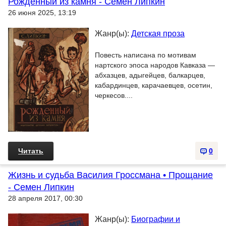
Рожденный из камня - Семен Липкин
26 июня 2025, 13:19
Жанр(ы):
Детская проза
Повесть написана по мотивам
нартского эпоса народов Кавказа —
абхазцев, адыгейцев, балкарцев,
кабардинцев, карачаевцев, осетин,
черкесов....
Читать
0
Жизнь и судьба Василия Гроссмана • Прощание
- Семен Липкин
28 апреля 2017, 00:30
Жанр(ы):
Биографии и