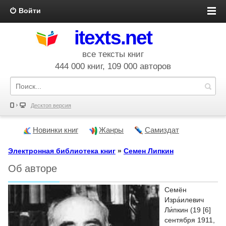
Войти
itexts.net
все тексты книг
444 000 книг, 109 000 авторов
Десктоп версия
Новинки книг
Жанры
Самиздат
Электронная библиотека книг
»
Семен Липкин
Об авторе
Семён
Изра́илевич
Ли́пкин (19 [6]
сентября 1911,