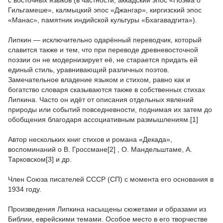
с восточных языков (в частности, аккадский эпос «Поэма о
Гильгамеше», калмыцкий эпос «Джангар», киргизский эпос
«Манас», памятник индийской культуры «Бхагавадгита»).
Липкин — исключительно ода­рённый переводчик, который
славится также и тем, что при переводе древневосточной
поэзии он не модернизирует её, не старается придать ей
единый стиль, уравнивающий различных поэтов.
Замечательное владение языком и стихом, равно как и
богатство словаря сказываются также в собственных стихах
Липкина. Часто он идёт от описания отдельных явлений
природы или собы­тий повседневности, поднимая их затем до
обобщения благодаря ассоциативным раз­мышлениям.[1]
Автор нескольких книг стихов и романа «Декада»,
воспоминаний о В. Гроссмане[2] , О. Мандельштаме, А.
Тарковском[3] и др.
Член Союза писателей СССР (СП) с момента его основания в
1934 году.
Произведения Липкина насыщены сюжетами и образами из
Библии, еврейскими темами. Особое место в его творчестве