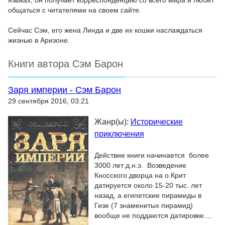
языках, он получает корреспонденцию со всего мира и любит
общаться с читателями на своем сайте.
Сейчас Сэм, его жена Линда и две их кошки наслаждаться
жизнью в Аризоне.
Книги автора Сэм Барон
Заря империи - Сэм Барон
29 сентября 2016, 03:21
Жанр(ы):
Исторические
приключения
Действие книги начинается более
3000 лет д.н.э. Возведение
Кносского дворца на о.Крит
датируется около 15-20 тыс. лет
назад, а египетские пирамиды в
Гизе (7 знаменитых пирамид)
вообще не поддаются датировке....