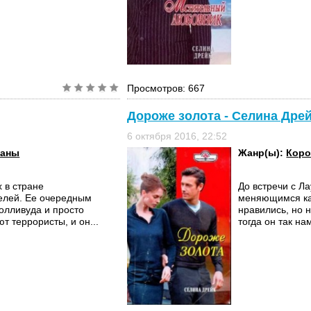
Просмотров: 667
Дороже золота - Селина Дре
6 октября 2016, 22:52
маны
Жанр(ы):
Коро
 в стране
До встречи с Л
елей. Ее очередным
меняющимся ка
Голливуда и просто
нравились, но 
т террористы, и он...
тогда он так на