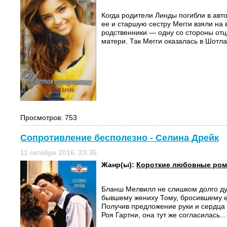
Когда родители Линды погибли в авт
ее и старшую сестру Мегги взяли на
родственники — одну со стороны отц
матери. Так Мегги оказалась в Шотла
Просмотров: 753
Сопротивление бесполезно - Селина Дрейк
11 октября 2016, 23:36
Жанр(ы):
Короткие любовные ро
Бланш Мелвилл не слишком долго ду
бывшему жениху Тому, бросившему е
Получив предложение руки и сердца 
Роя Гартни, она тут же согласилась...