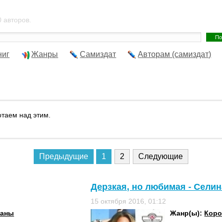
 авторов.
ниг
Жанры
Самиздат
Авторам (самиздат)
отаем над этим.
Предыдущие
1
2
Следующие
Дерзкая, но любимая - Селин
15 октября 2016, 01:12
маны
Жанр(ы):
Коро