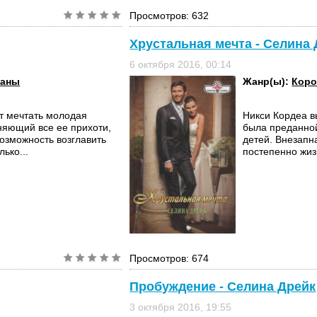
Просмотров: 632
Хрустальная мечта - Селина
6 октября 2016, 00:14
маны
Жанр(ы):
Коро
ет мечтать молодая
Никси Кордеа в
няющий все ее прихоти,
была преданной
возможность возглавить
детей. Внезапн
ько...
постепенно жиз
Просмотров: 674
Пробуждение - Селина Дрейк
3 октября 2016, 19:55