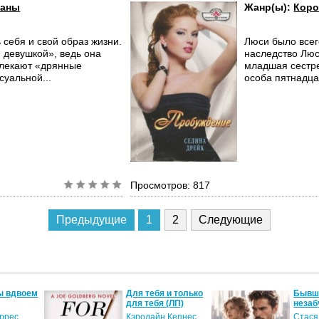
маны
Жанр(ы):
Коро
 себя и свой образ жизни.
Люси было всег
 девушкой», ведь она
наследство Люс
влекают «дрянные
младшая сестр
суальной...
особа пятнадцат
Просмотров: 817
Предыдущие
1
2
Следующие
ы вдвоем
Для тебя и только
Бывши
для тебя (ЛП)
незаб
оррес
Кэролайн Кепнес
Стася