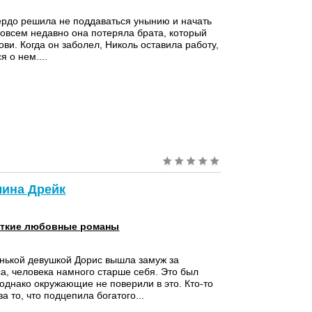
ердо решила не поддаваться унынию и начать
Совсем недавно она потеряла брата, который
ови. Когда он заболел, Николь оставила работу,
я о нем....
лина Дрейк
ткие любовные романы
нькой девушкой Дорис вышла замуж за
а, человека намного старше себя. Это был
 однако окружающие не поверили в это. Кто-то
а то, что подцепила богатого...