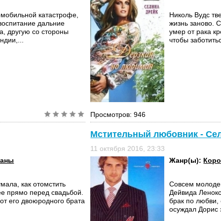
омобильной катастрофе,
Николь Вудс тв
 воспитание дальние
жизнь заново. 
а, другую со стороны
умер от рака кр
ндии,...
чтобы заботитьс
Просмотров: 946
Мстительный любовник - Се
11 октября 2016, 23:33
маны
Жанр(ы):
Коро
мала, как отомстить
Совсем молоде
е прямо перед свадьбой.
Дейвида Ленокс
от его двоюродного брата
брак по любви,
осуждал Дорис з