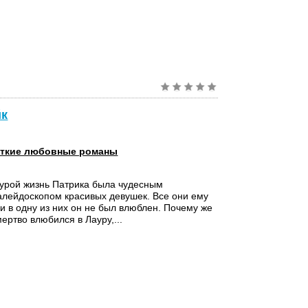
йк
ткие любовные романы
аурой жизнь Патрика была чудесным
лейдоскопом красивых девушек. Все они ему
ни в одну из них он не был влюблен. Почему же
мертво влюбился в Лауру,...