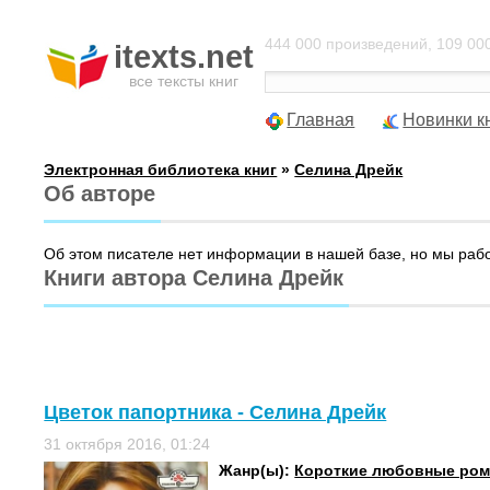
444 000 произведений, 109 000
itexts.net
все тексты книг
Главная
Новинки к
Электронная библиотека книг
»
Селина Дрейк
Об авторе
Об этом писателе нет информации в нашей базе, но мы раб
Книги автора Селина Дрейк
Цветок папортника - Селина Дрейк
31 октября 2016, 01:24
Жанр(ы):
Короткие любовные ро