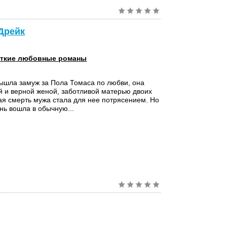
 Дрейк
ткие любовные романы
ышла замуж за Пола Томаса по любви, она
 и верной женой, заботливой матерью двоих
ая смерть мужа стала для нее потрясением. Но
нь вошла в обычную...