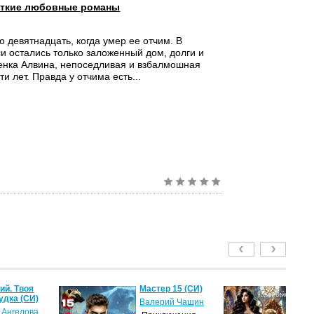
ткие любовные романы
о девятнадцать, когда умер ее отчим. В
и остались только заложенный дом, долги и
енка Алвина, непоседливая и взбалмошная
и лет. Правда у отчима есть...
й. Твоя
Мастер 15 (СИ)
Ле
удка (СИ)
пу
Валерий Чащин
 Ангелова
Я