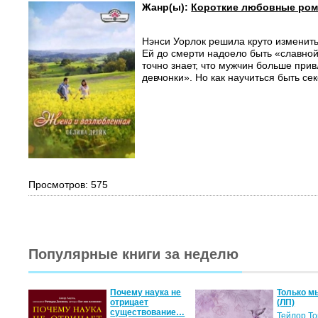
Жанр(ы):
Короткие любовные ро
Нэнси Уорлок решила круто изменить
Ей до смерти надоело быть «славной
точно знает, что мужчин больше при
девчонки». Но как научиться быть сек
Просмотров: 575
Популярные книги за неделю
Почему наука не
Только м
отрицает
(ЛП)
существование…
Тейлор Т