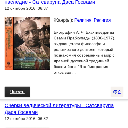
наследие - Сатсварупа Даса Госвами
12 октября 2016, 06:37
Жанр(ы):
Религия
,
Религия
Биография А. Ч. Бхактиведанты
Свами Прабхупады (1896-1977),
выдающегося философа и
религиозного деятеля, который
познакомил современный мир с
древней духовной традицией
бхакти-йоги. "Этa биография
открывает...
Читать
0
Очерки ведической литературы - Сатсварупа
Даса Госвами
12 октября 2016, 06:32