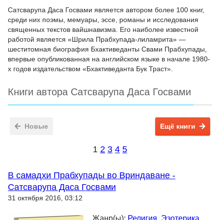
Сатсварупа Даса Госвами является автором более 100 книг,
среди них поэмы, мемуары, эссе, романы и исследования
священных текстов вайшнавизма. Его наиболее известной
работой является «Шрила Прабхупада-лиламрита» —
шеститомная биография Бхактиведанты Свами Прабхупады,
впервые опубликованная на английском языке в начале 1980-
х годов издательством «Бхактиведанта Бук Траст».
Книги автора Сатсварупа Даса Госвами
Новые
Ещё книги
1
2
3
4
5
В самадхи Прабхупады во Вриндаване -
Сатсварупа Даса Госвами
31 октября 2016, 03:12
Жанр(ы):
Религия
,
Эзотерика