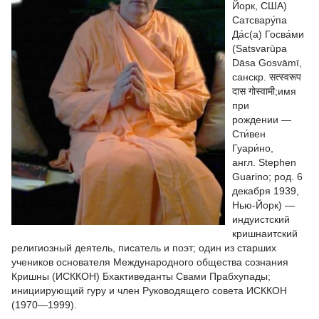
Йорк, США)
Сатсвару́па
Да́с(а) Госва́ми
(Satsvarūpa
Dāsa Gosvāmī,
санскр. सत्स्वरूप
दास गोस्वामी;имя
при
рождении —
Сти́вен
Гуари́но,
англ. Stephen
Guarino; род. 6
декабря 1939,
Нью-Йорк) —
индуистский
кришнаитский
религиозный деятель, писатель и поэт; один из старших
учеников основателя Международного общества сознания
Кришны (ИСККОН) Бхактиведанты Свами Прабхупады;
инициирующий гуру и член Руководящего совета ИСККОН
(1970—1999).