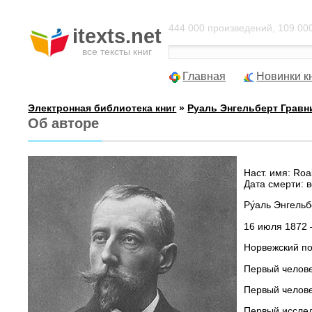
444 000 произведений, 109 000
itexts.net
все тексты книг
Главная
Новинки к
Электронная библиотека книг
»
Руаль Энгельберт Гравн
Об авторе
Наст. имя: Ro
Дата смерти: 
Ру́аль Энгельб
16 июля 1872 
Норвежский по
Первый челове
Первый челове
Первый исслед