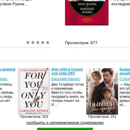
ством Руала...
исследова
Просмотров: 677
ы вдвоем
Для тебя и только
Бывши
для тебя (ЛП)
незаб
оррес
Кэролайн Кепнес
Стася
епляясь
Джо Голдберг готов
— Над
мы
к переменам.
его гу
 любовь.
Вместо того чтобы
презр
ть люди,
продавать книги, он
усмеш
ых нет
теперь пишет их.
думал
И…
из…
Просмотров: 323
Просмотров: 251
сообщить о неприемлемом содержании