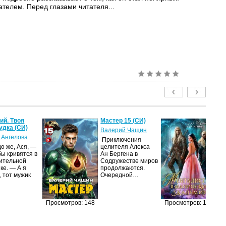
телем. Перед глазами читателя...
й. Твоя
Мастер 15 (СИ)
Ме
удка (СИ)
м
Валерий Чащин
ак
 Ангелова
Приключения
Ир
о же, Ася, —
целителя Алекса
бы кривятся в
Ан Бергена в
Я
ительной
Содружестве миров
об
ке. — А я
продолжаются.
оч
, тот мужик
Очередной…
ма
её
за
п
Просмотров: 148
Просмотров: 129