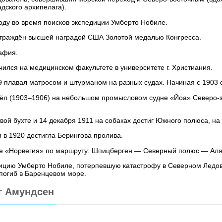
дского архипелага).
году во время поисков экспедиции Умберто Нобиле.
аграждён высшей наградой США Золотой медалью Конгресса.
афия.
чился на медицинском факультете в университете г. Христиания.
9 плавал матросом и штурманом на разных судах. Начиная с 1903 
л (1903–1906) на небольшом промысловом судне «Йоа» Северо-за
вой бухте и 14 декабря 1911 на собаках достиг Южного полюса, на
 в 1920 достигла Берингова пролива.
бле «Норвегия» по маршруту: Шпицберген — Северный полюс — Аля
едицию Умберто Нобиле, потерпевшую катастрофу в Северном Ледов
погиб в Баренцевом море.
г Амундсен