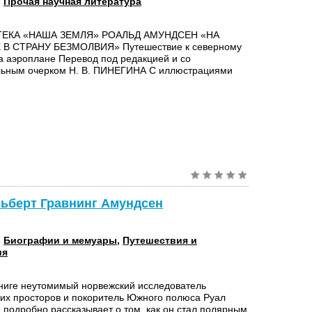
:
Прочая научная литература
ЕКА «НАША ЗЕМЛЯ» РОАЛЬД АМУНДСЕН «НА
 В СТРАНУ БЕЗМОЛВИЯ» Путешествие к северному
а аэроплане Перевод под редакцией и со
льным очерком Н. В. ПИНЕГИНА С иллюстрациями
льберт Гравнинг Амундсен
:
Биографии и мемуары
,
Путешествия и
ия
книге неутомимый норвежский исследователь
ких просторов и покоритель Южного полюса Руал
 подробно рассказывает о том, как он стал полярным