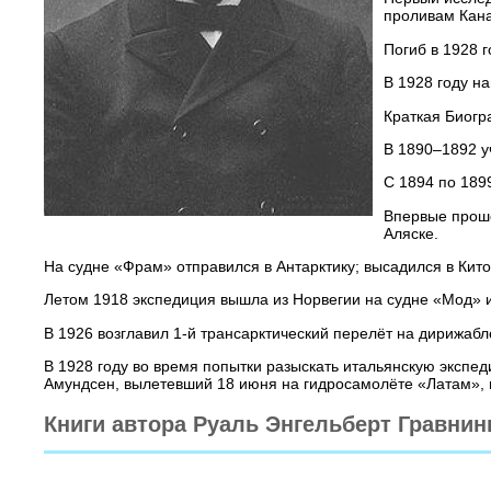
проливам Кана
Погиб в 1928 
В 1928 году н
Краткая Биогр
В 1890–1892 у
С 1894 по 189
Впервые прошё
Аляске.
На судне «Фрам» отправился в Антарктику; высадился в Кито
Летом 1918 экспедиция вышла из Норвегии на судне «Мод» и
В 1926 возглавил 1-й трансарктический перелёт на дирижа
В 1928 году во время попытки разыскать итальянскую эксп
Амундсен, вылетевший 18 июня на гидросамолёте «Латам», 
Книги автора Руаль Энгельберт Гравнин