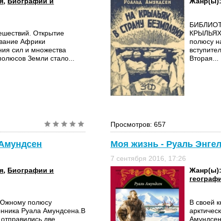
я
,
Биографии и
Жанр(ы)
БИБЛИОТ
ешествий. Открытие
КРЫЛЬЯХ
ование Африки
полюсу н
ия сил и множества
вступите
полюсов Земли стало...
Вторая...
Просмотров: 657
 Амундсен
Моя жизнь - Руаль Энге
7 сентября 2016, 17:26
я
,
Биографии и
Жанр(ы)
географ
к Южному полюсу
В своей 
енника Руала Амундсена.В
арктичес
 отправились две
Амундсен