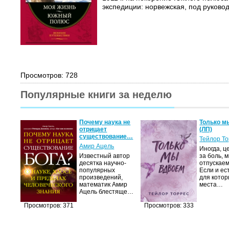
экспедиции: норвежская, под руковод
Просмотров: 728
Популярные книги за неделю
Почему наука не
Только м
отрицает
(ЛП)
существование…
Тейлор Т
Амир Ацель
Иногда, ц
Известный автор
за боль, 
десятка научно-
отпускаем
популярных
Если и ес
произведений,
для котор
математик Амир
места…
Ацель блестяще…
Просмотров: 371
Просмотров: 333