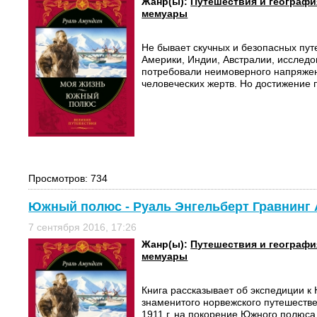
Жанр(ы):
Путешествия и географи
мемуары
Не бывает скучных и безопасных пут
Америки, Индии, Австралии, исслед
потребовали неимоверного напряжен
человеческих жертв. Но достижение 
Просмотров: 734
Южный полюс - Руаль Энгельберт Гравнинг
7 сентября 2016, 17:26
Жанр(ы):
Путешествия и географи
мемуары
Книга рассказывает об экспедиции 
знаменитого норвежского путешеств
1911 г. на покорение Южного полюса