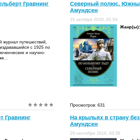
ельберт Гравнинг
Северный полюс. Южный
Амундсен
15 октября 2016, 01:54
Жанр(ы)
журнал путешествий,
 издававшийся с 1925 по
юченческие и научно-
е...
Просмотров: 631
т Гравнинг
На крыльях в страну бе
Амундсен
29 сентября 2016, 03:38