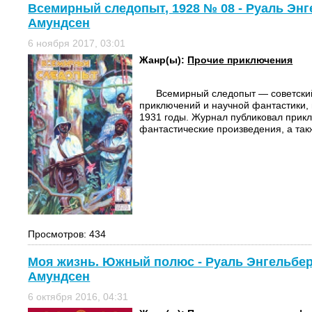
Всемирный следопыт, 1928 № 08 - Руаль Энг
Амундсен
6 ноября 2017, 03:01
Жанр(ы):
Прочие приключения
Всемирный следопыт — советский 
приключений и научной фантастики,
1931 годы. Журнал публиковал прикл
фантастические произведения, а такж
Просмотров: 434
Моя жизнь. Южный полюс - Руаль Энгельбер
Амундсен
6 октября 2016, 04:31