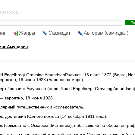
 авторов.
ниг
Жанры
Самиздат
Авторам (самиздат)
инг Амундсен
ald Engelbregt Gravning AmundsenРодился: 16 июля 1872 (Борге, Но
вероятно, 18 июня 1928 (Баренцево море)
ерт Гравнинг А́мундсен (норв. Roald Engelbregt Gravning Amundsen
— вероятно, 18 июня 1928
лярный путешественник и исследователь.
к, достигший Южного полюса (14 декабря 1911 года).
к (совместно с Оскаром Вистингом), побывавший на обоих геогра
ователь, совершивший морской переход и Северо-восточным (вдол