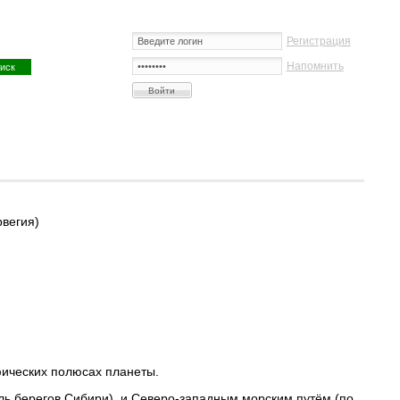
Регистрация
Напомнить
рвегия)
)
фических полюсах планеты.
ь берегов Сибири), и Северо-западным морским путём (по