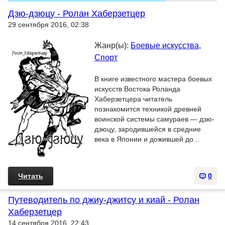
Дзю-дзюцу - Ролан Хаберзетцер
29 сентября 2016, 02:38
Жанр(ы):
Боевые искусства
,
Спорт
В книге известного мастера боевых
искусств Востока Роланда
Хаберзетцера читатель
познакомится техникой древней
воинской системы самураев — дзю-
дзюцу, зародившейся в средние
века в Японии и дожившей до...
Читать
0
Путеводитель по джиу-джитсу и киай - Ролан
Хаберзетцер
14 сентября 2016, 22:43