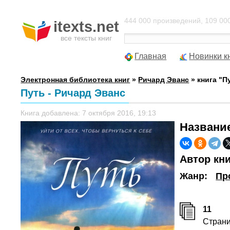
444 000 произведений, 109 000
itexts.net
все тексты книг
Главная
Новинки к
Электронная библиотека книг
»
Ричард Эванс
» книга "П
Путь - Ричард Эванс
Книга добавлена: 7 октября 2016, 19:13
Названи
Автор кн
Жанр:
Пр
11
Стран