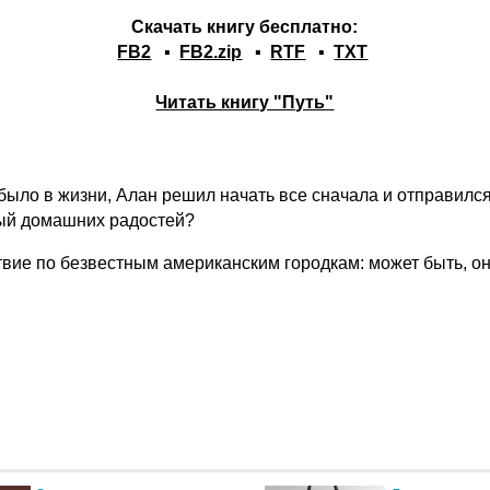
Скачать книгу бесплатно:
FB2
▪
FB2.zip
▪
RTF
▪
TXT
Читать книгу "Путь"
было в жизни, Алан решил начать все сначала и отправился 
ный домашних радостей?
ествие по безвестным американским городкам: может быть, 