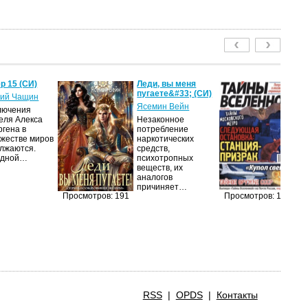
р 15 (СИ)
Леди, вы меня
Т
пугаете&#33; (СИ)
2
ий Чащин
Ясемин Вейн
ав
лючения
еля Алекса
Незаконное
Жу
ргена в
потребление
на
жестве миров
наркотических
п
лжаются.
средств,
из
едной…
психотропных
п
веществ, их
п
аналогов
до
причиняет…
и
Просмотров: 191
Просмотров: 179
RSS
|
OPDS
|
Контакты