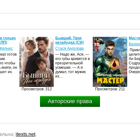
и только
Бывший. Твоя
Масте
(ЛП)
незабудка (СИ)
Валер
 Кепнес
Стася Ангелова
Прик
ерг готов
— Надо же, Ася, —
целит
ам.
его губы кривятся в
Ан Бе
го чтобы
презрительной
Содру
 книги, он
усмешке. — А я
продо
шет их.
думал, тот мужик
Очер
из…
Просмотров: 312
Просмотров: 211
Авторские права
тельна:
itexts.net
.