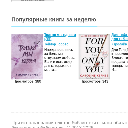
Популярные книги за неделю
а не
Только мы вдвоем
Для тебя 
(ЛП)
для тебя 
ние…
Тейлор Торрес
Кэролайн
Иногда, цепляясь
Джо Голдб
тор
за боль, мы
к перемен
но-
отпускаем любовь.
Вместо то
Если и есть люди,
продавать
,
для которых нет
теперь пи
мир
места…
И…
яще…
Просмотров: 380
Просмотров: 343
При использовании текстов библиотеки ссылка обяза
Электронная библиотека, © 2018-2026