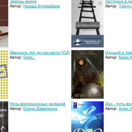
Законы жизни
Лестница в н
Автор:
Нарша Булгакбаев
Автор:
Тимур
Двадцать лет до рассвета (СИ)
Идущий в тем
Автор:
Deila_
Автор:
Марк 
Ночь воплощенных желаний
Дао - путь во
Автор:
Елена Вавилкина
Автор:
Алан У