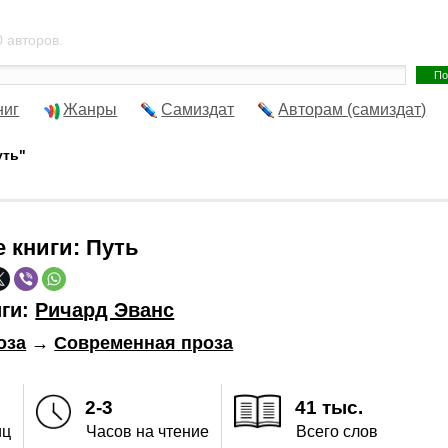
 авторов.
ниг
Жанры
Самиздат
Авторам (самиздат)
уть"
е книги:
Путь
иги:
Ричард Эванс
оза
→
Современная проза
2-3
41 тыс.
иц
Часов на чтение
Всего слов