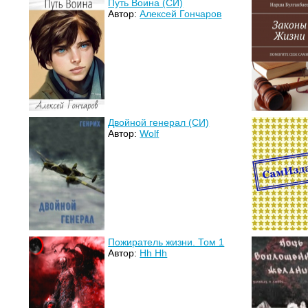
Путь Воина (СИ)
Автор:
Алексей Гончаров
Двойной генерал (СИ)
Автор:
Wolf
Пожиратель жизни. Том 1
Автор:
Hh Hh