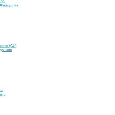
ебо
 Файзуллин
ноте (СИ)
Кузьмин
ды
отс