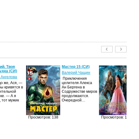
й. Твоя
Мастер 15 (СИ)
Ме
удка (СИ)
м
Валерий Чащин
ак
 Ангелова
Приключения
Ир
о же, Ася, —
целителя Алекса
бы кривятся в
Ан Бергена в
Я
ительной
Содружестве миров
об
ке. — А я
продолжаются.
оч
, тот мужик
Очередной…
ма
её
за
п
Просмотров: 138
Просмотров: 127