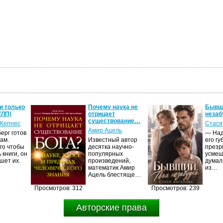
и только
Почему наука не
Бывши
(ЛП)
отрицает
незаб
существование…
 Кепнес
Стася
Амир Ацель
ерг готов
— Над
ам.
Известный автор
его гу
го чтобы
десятка научно-
презр
 книги, он
популярных
усмеш
шет их.
произведений,
думал
математик Амир
из…
Ацель блестяще…
Просмотров: 312
Просмотров: 239
Авторские права