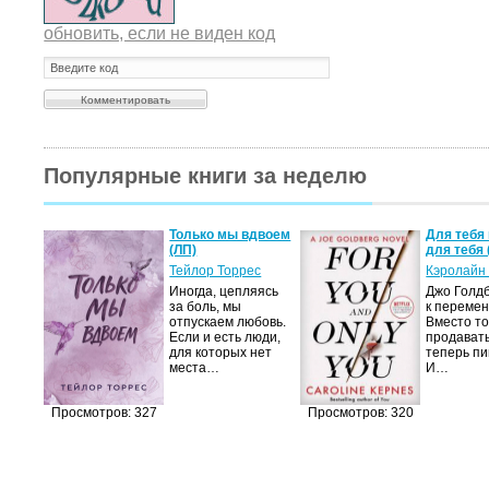
обновить, если не виден код
Популярные книги за неделю
Только мы вдвоем
Для тебя 
(ЛП)
для тебя 
Тейлор Торрес
Кэролайн
Иногда, цепляясь
Джо Голдб
за боль, мы
к перемен
отпускаем любовь.
Вместо то
Если и есть люди,
продавать
для которых нет
теперь пи
места…
И…
Просмотров: 327
Просмотров: 320