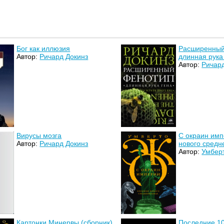
Бог как иллюзия
Расширенный
Автор:
Ричард Докинз
длинная рука
Автор:
Ричар
Вирусы мозга
С окраин имп
Автор:
Ричард Докинз
нового средн
Автор:
Умбер
Картонки Минервы (сборник)
Последние 1