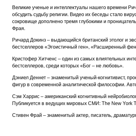
Великие ученые и интеллектуалы нашего времени Рич
обсудить судьбу религии. Видео их беседы стало вир
сокровище дополнено тремя глубокими и проницатель
Фрая.
Ричард Докинз – выдающийся британский этолог и эв
бестселлеров «Эгоистичный ген», «Расширенный фено
Кристофер Хитченс – один из самых влиятельных инте
бестселлеров, среди которых «Бог – не любовь».
Дэниел Деннет – знаменитый ученый-когнитивист, пр
фигур в современной аналитической философии. Автор
Сэм Харрис – американский когнитивный нейробиолог,
Публикуется в ведущих мировых СМИ: The New York T
Стивен Фрай – знаменитый актер, писатель, драматург