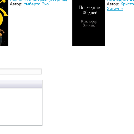
Автор:
Умберто Эко
Автор:
Крист
Хитченс