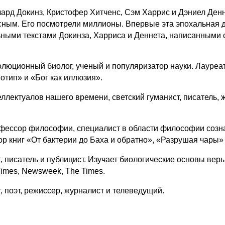
ард Докинз, Кристофер Хитченс, Сэм Харрис и Дэниел Денн
усным. Его посмотрели миллионы. Впервые эта эпохальная д
ными текстами Докинза, Харриса и Деннета, написанными 
олюционный биолог, ученый и популяризатор науки. Лауреа
тип» и «Бог как иллюзия».
ллектуалов нашего времени, светский гуманист, писатель, 
офессор философии, специалист в области философии созн
 книг «От бактерии до Баха и обратно», «Разрушая чары» 
 писатель и публицист. Изучает биологические основы вер
imes, Newsweek, The Times.
, поэт, режиссер, журналист и телеведущий.