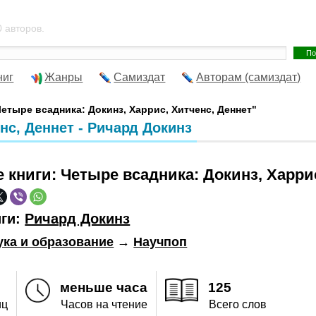
 авторов.
ниг
Жанры
Самиздат
Авторам (самиздат)
Четыре всадника: Докинз, Харрис, Хитченс, Деннет"
нс, Деннет - Ричард Докинз
е книги:
Четыре всадника: Докинз, Харри
иги:
Ричард Докинз
ука и образование
→
Научпоп
меньше часа
125
иц
Часов на чтение
Всего слов