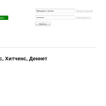
Регистрация
Напомнить
с, Хитченс, Деннет