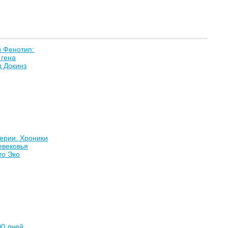
 Фенотип:
 гена
д Докинз
ерии. Хроники
евековья
то Эко
00 дней