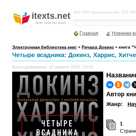
444 000 произведений, 109 000
itexts.net
все тексты книг
Главная
Новинки к
Электронная библиотека книг
»
Ричард Докинз
» книга "
Четыре всадника: Докинз, Харрис, Хитче
Книга добавлена: 15 апреля 2020, 12:31
Названи
Автор кн
Жанр:
На
1
Стран