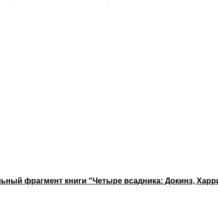
ьный фрагмент книги "Четыре всадника: Докинз, Харри