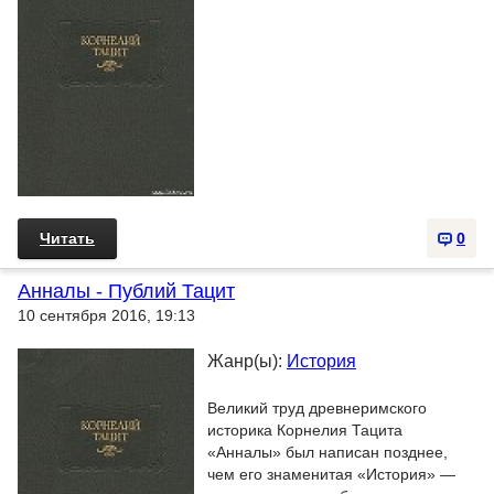
Читать
0
Анналы - Публий Тацит
10 сентября 2016, 19:13
Жанр(ы):
История
Великий труд древнеримского
историка Корнелия Тацита
«Анналы» был написан позднее,
чем его знаменитая «История» —