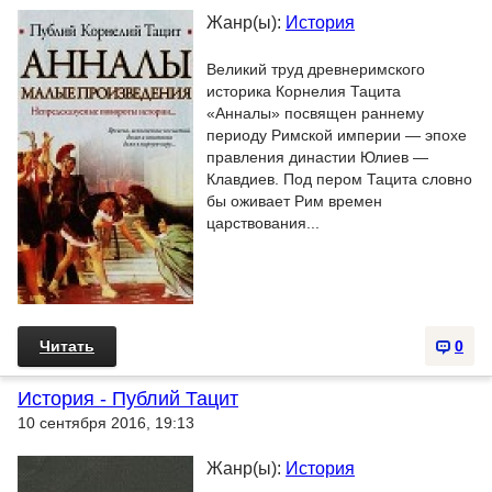
Жанр(ы):
История
Великий труд древнеримского
историка Корнелия Тацита
«Анналы» посвящен раннему
периоду Римской империи — эпохе
правления династии Юлиев —
Клавдиев. Под пером Тацита словно
бы оживает Рим времен
царствования...
Читать
0
История - Публий Тацит
10 сентября 2016, 19:13
Жанр(ы):
История