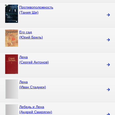
Противоположность
(Тания Ши)
Его сад
(Юрий Бриль)
Лена
(Сергей Антонов)
Лена
(Иван Стаднюк)
Лебедь и Лена
(Андрей Смирягин)