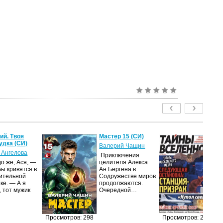
й. Твоя
Мастер 15 (СИ)
Т
удка (СИ)
2
Валерий Чащин
 Ангелова
ав
Приключения
о же, Ася, —
целителя Алекса
Жу
бы кривятся в
Ан Бергена в
на
ительной
Содружестве миров
п
ке. — А я
продолжаются.
из
, тот мужик
Очередной…
п
п
до
и
Просмотров: 298
Просмотров: 264