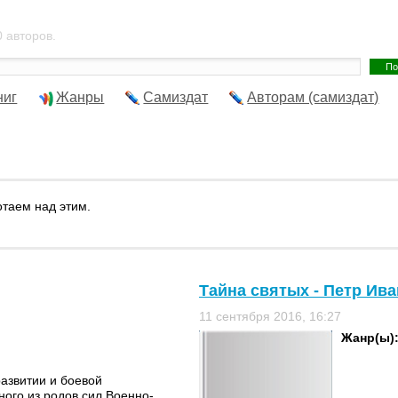
 авторов.
ниг
Жанры
Самиздат
Авторам (самиздат)
отаем над этим.
Тайна святых - Петр Ив
11 сентября 2016, 16:27
Жанр(ы)
развитии и боевой
ого из родов сил Военно-