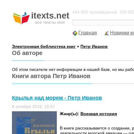
444 000 произведений, 109 000
itexts.net
все тексты книг
Главная
Новинки к
Электронная библиотека книг
»
Петр Иванов
Об авторе
Об этом писателе нет информации в нашей базе, но мы раб
Книги автора Петр Иванов
Крылья над морем - Петр Иванов
8 октября 2016, 15:57
Жанр(ы):
Военная история
В книге рассказывается о создании, 
деятельности морской авиации — одн