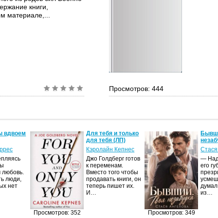
ержание книги,
м материале,...
Просмотров: 444
ы вдвоем
Для тебя и только
Бывши
для тебя (ЛП)
незаб
оррес
Кэролайн Кепнес
Стася
епляясь
Джо Голдберг готов
— Над
мы
к переменам.
его гу
 любовь.
Вместо того чтобы
презр
ть люди,
продавать книги, он
усмеш
ых нет
теперь пишет их.
думал
И…
из…
Просмотров: 352
Просмотров: 349