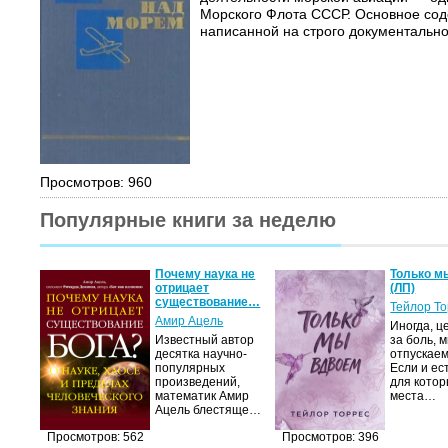
Морского Флота СССР. Основное сод
написанной на строго документально
Просмотров: 960
Популярные книги за неделю
Почему наука не
Только м
отрицает
(ЛП)
существование…
Тейлор Т
Амир Ацель
Иногда, ц
Известный автор
за боль, 
десятка научно-
отпускаем
популярных
Если и ес
произведений,
для котор
математик Амир
места…
Ацель блестяще…
Просмотров: 562
Просмотров: 396