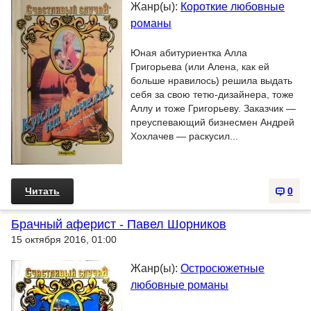
Жанр(ы):
Короткие любовные
романы
Юная абитуриентка Алла
Григорьева (или Алена, как ей
больше нравилось) решила выдать
себя за свою тетю-дизайнера, тоже
Аллу и тоже Григорьеву. Заказчик —
преуспевающий бизнесмен Андрей
Хохлачев — раскусил...
Читать
0
Брачный аферист - Павел Шорников
15 октября 2016, 01:00
Жанр(ы):
Остросюжетные
любовные романы