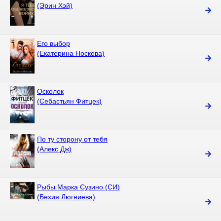
(Эрин Хэй)
Его выбор
(Екатерина Носкова)
Осколок
(Себастьян Фитцек)
По ту сторону от тебя
(Алекс Дж)
Рыбы Марка Сузино (СИ)
(Бехия Люгниева)