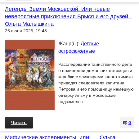
Легенды Земли Московской. Или новые
невероятные приключения Брыся и его друзей -
Ольга Малышкина
26 июня 2025, 19:48
Жанр(ы):
Детские
остросюжетные
Расследование таинственного дела
о похищении домашних питомцев и
коробки с эликсирами юного химика
приводят следователя капитана
Петрова и его помощницу немецкую
овчарку Альму в московские
подземелья....
Читать
0
Мифические эксперименты, или… - Ольга