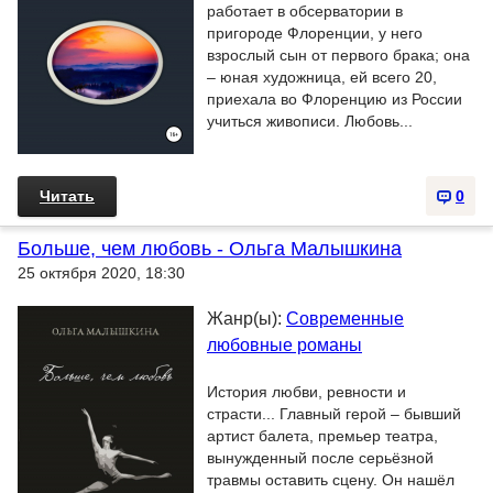
работает в обсерватории в
пригороде Флоренции, у него
взрослый сын от первого брака; она
– юная художница, ей всего 20,
приехала во Флоренцию из России
учиться живописи. Любовь...
Читать
0
Больше, чем любовь - Ольга Малышкина
25 октября 2020, 18:30
Жанр(ы):
Современные
любовные романы
История любви, ревности и
страсти... Главный герой – бывший
артист балета, премьер театра,
вынужденный после серьёзной
травмы оставить сцену. Он нашёл