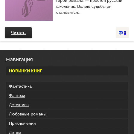
герой романа — простой русский
школьник. Волею судьбы он
становится...
Читать
0
Навигация
НОВИНКИ КНИГ
Фантастика
Фэнтези
Детективы
Любовные романы
Приключения
Детям