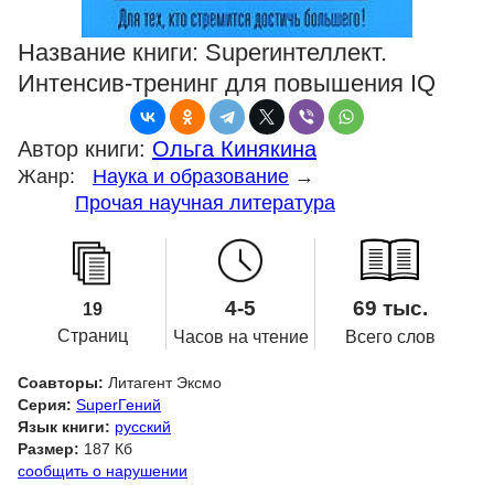
Название книги:
Superинтеллект.
Интенсив-тренинг для повышения IQ
Автор книги:
Ольга Кинякина
Жанр:
Наука и образование
→
Прочая научная литература
4-5
69 тыс.
19
Страниц
Часов на чтение
Всего слов
Соавторы:
Литагент Эксмо
Серия:
SuperГений
Язык книги:
русский
Размер:
187 Кб
сообщить о нарушении